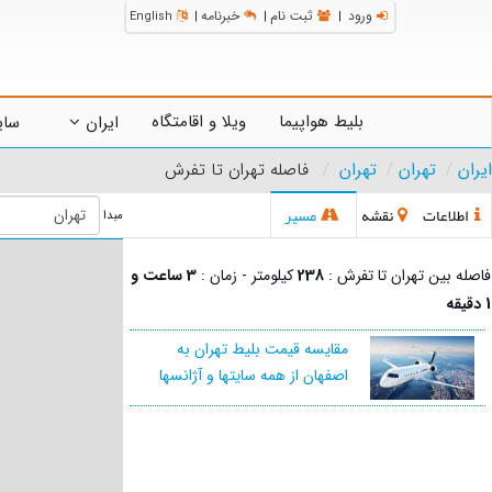
ورود
ثبت نام
خبرنامه
English
|
|
|
بلیط هواپیما
ویلا و اقامتگاه
ایران
سای
ایران
تهران
تهران
فاصله تهران تا تفرش
اطلاعات
نقشه
مسیر
مبدا
فاصله بین تهران تا تفرش :
238
کیلومتر - زمان :
3 ساعت و
1 دقیقه
مقایسه قیمت بلیط تهران به
اصفهان از همه سایتها و آژانسها