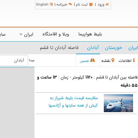
ورود
ثبت نام
خبرنامه
English
|
|
|
بلیط هواپیما
ویلا و اقامتگاه
ایران
سای
ایران
خوزستان
آبادان
فاصله آبادان تا قشم
اطلاعات
نقشه
مسیر
مبدا
فاصله بین آبادان تا قشم :
1120
کیلومتر - زمان :
13 ساعت و
55 دقیقه
مقایسه قیمت بلیط شیراز به
کیش از همه سایتها و آژانسها