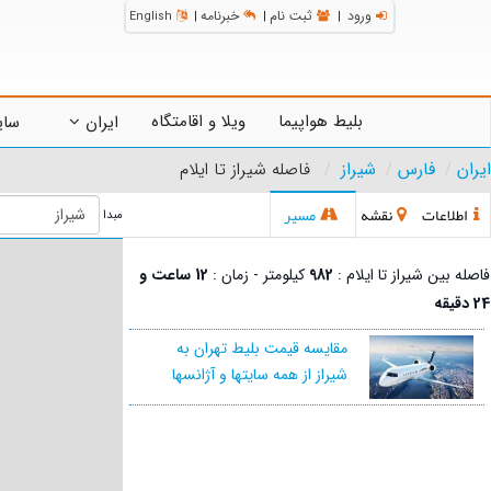
ورود
ثبت نام
خبرنامه
English
|
|
|
بلیط هواپیما
ویلا و اقامتگاه
ایران
سای
ایران
فارس
شیراز
فاصله شیراز تا ایلام
اطلاعات
نقشه
مسیر
مبدا
فاصله بین شیراز تا ایلام :
982
کیلومتر - زمان :
12 ساعت و
24 دقیقه
مقایسه قیمت بلیط تهران به
شیراز از همه سایتها و آژانسها