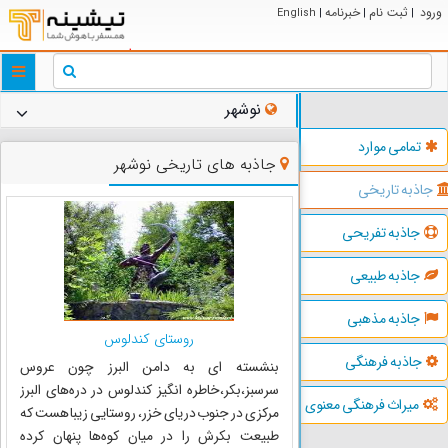
ورود
ثبت نام
خبرنامه
English
|
|
|
ggle
tion
نوشهر
تمامی موارد
جاذبه های تاریخی نوشهر
جاذبه تاریخی
جاذبه تفریحی
جاذبه طبیعی
جاذبه مذهبی
روستای کندلوس
جاذبه فرهنگی
بنشسته ای به دامن البرز چون عروس
سرسبز،بکر،خاطره انگیز کندلوس در دره‌های البرز
میراث فرهنگی معنوی
مرکزی در جنوب دریای خزر، روستایی زیبا هست که
طبیعت بکرش را در میان کوه‌ها پنهان کرده