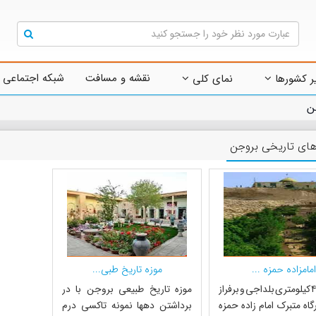
نقشه و مسافت
شبکه اجتماعی 
ر کشورها
نمای کلی
ن
های تاریخی بروجن
امامزاده حمزه ...
موزه تاریخ طبی...
درفاصله ۴ کیلومتری بلداجی و برفراز
موزه تاریخ طبیعی بروجن با در
گاه متبرک امام زاده حمزه
برداشتن ده‎ها نمونه تاکسی درم