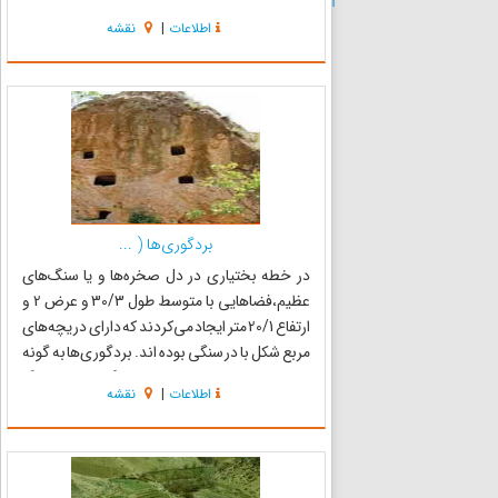
راهرو و سردابی کوچک است. این امامزاده تنها بنای
اطلاعات
|
نقشه
سردابی استان است که دارای تاریخی ایلخانی است
و در روره‌ه...
بردگوری‌‌ها ( ...
در خطه بختیاری در دل صخره‌ها و یا سنگ‌های
عظیم،فضاهایی با متوسط طول 30/3 و عرض 2 و
ارتفاع 20/1 متر ایجاد می‌کردند که دارای دریچه‌های
مربع شکل با در سنگی بوده اند. بردگوری‌ها به گونه
ای انفرادی و یا چند تایی حفر گردیده و بیانگر
اطلاعات
|
نقشه
فرهنگ تدفین در طول بیش از 1500 سال در منطقه و
نفوذ مذهب ز...