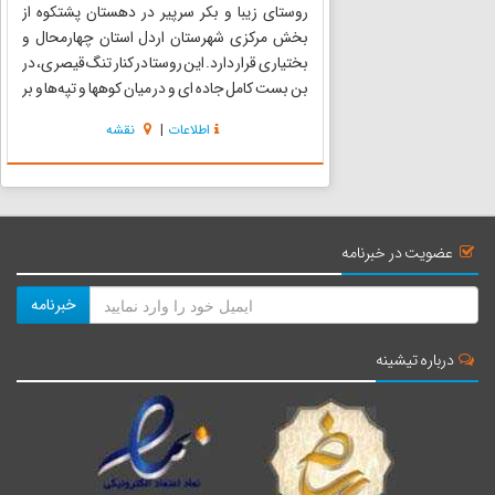
روستای زیبا و بکر سرپیر در دهستان پشتکوه از
بخش مرکزی شهرستان اردل استان چهارمحال و
بختیاری قرار دارد. این روستا در کنار تنگ قیصری، در
بن بست کامل جاده ای و در میان کوهها و تپه‌ها و بر
سر راه کوچ عشایر و ایلاتی نظیر شهنی، سادات
اطلاعات
|
نقشه
سلطان ابراهیم، گله دار و سلحشور (سله چین) قرار
دارد.مردمان...
عضویت در خبرنامه
خبرنامه
درباره تیشینه