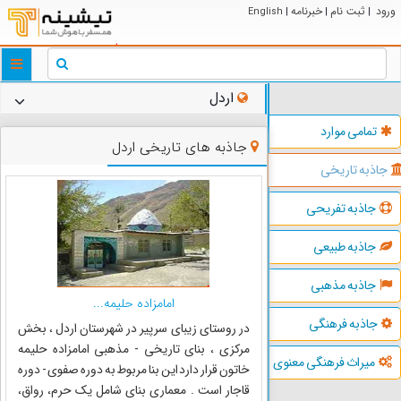
ورود
ثبت نام
خبرنامه
English
|
|
|
ggle
tion
اردل
تمامی موارد
جاذبه های تاریخی اردل
جاذبه تاریخی
جاذبه تفریحی
جاذبه طبیعی
جاذبه مذهبی
امامزاده حلیمه...
جاذبه فرهنگی
در روستای زیبای سرپیر در شهرستان اردل ، بخش
مرکزی ، بنای تاریخی - مذهبی امامزاده حلیمه
میراث فرهنگی معنوی
خاتون قرار دارد این بنا مربوط به دوره صفوی - دوره
قاجار است . معماری بنای شامل یک حرم، رواق،