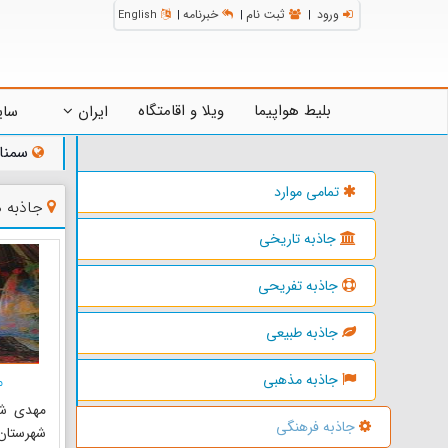
ورود
ثبت نام
خبرنامه
English
|
|
|
بلیط هواپیما
ویلا و اقامتگاه
ایران
سای
سمنا
تمامی موارد
جاذبه 
جاذبه تاریخی
جاذبه تفریحی
جاذبه طبیعی
جاذبه مذهبی
م
مهدی شه
جاذبه فرهنگی
شهرستان