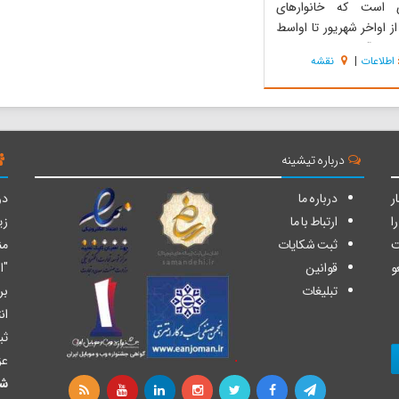
 است که خانوارهای
ز اواخر شهریور تا اواسط
ه در آن سکونت دارند .
اطلاعات
|
نقشه
ها شاخص‌ترین کوچندگان
ای البرز هستند، آنها
رین مسیر کوچ جهان را طی
 به طوری که فاصله‌ی
قطه‌ی ییلاقی و قشلا...
درباره تیشینه
ر
درباره ما
دو
ا
ارتباط با ما
زی
ت
ثبت شکایات
من
و
قوانین
"ا
تبلیغات
بر
ان
ثب
عز
شا