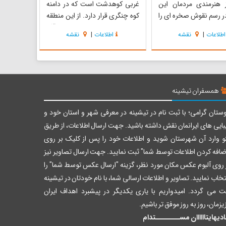
 هنرمندی مردمان این
غربی کوهدشت است که در دامنه
ر رسم نقوش صخره ای را
کوه چنگری قرار دارد. از این منطقه
ای داده است. صخره‌های
تاریخی که یک هکتار وسعت دارد آثار
اطلاعات
|
نقشه
اطلاعات
|
نقشه
میان، قدیمی‌ترین
و اشیای تاریخی متعددی از دوره
ای بشر باستانی در استان
تاریخی نخست هزاره یکم قبل از
 تشکیل می‌دهند که قدمت
میلاد به دست آمده است. آثار
سکونت در آنها به 100 هزار سال قبل از
موجود در آن نشان میدهد که
گردد. هم...
وضعیت کوه در نحو...
همسفران تیشینه
ستان گرامی؛ با ثبت نام در تیشینه در معرفی شهر و استان خود و
بایی های ایرانمان نقش داشته باشید. جهت ارسال اطلاعات، از طریق
و وارد آن شهرستان شوید و اطلاعات خود را پس از کلیک بر روی
ضافه کردن اطلاعات توسط شما" ثبت نمایید. جهت ارسال تصاویر نیز
 روی آلبوم عکس مکان مورد نظر، گزینه "ارسال عکس توسط شما" را
تخاب نمایید. تصاویر و اطلاعات ارسالی شما، با نام خودتان در تیشینه
ت می گردد. امیدواریم با یاری یکدیگر در پیشبرد اهداف ایران
یزمان، روز به روز موفق تر باشیم.
دیهایتاااااان مســــــــتدام