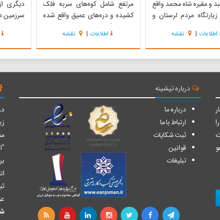
بد و مقبره شاه محمد واقع
مرتفع شامل کوه‌های سربه فلک
دیگری از
یارتگاه مردم لرستان و
کشیده و دره‌های عمیق واقع شده
سرزمین د
ه است. سبک ساختمان
است. تنگ شیرز را می‌توان از حیث
در خود ج
اطلاعات
|
نقشه
اطلاعات
|
نقشه
یه تاق مسجد جامع بروجرد
سورفولوژی و ریخت شناسی از بدایع
غار هو
 بنا چهار گوش است که در
و نگین اقلیم کوهدشت و به واسطه
سکونتگاهه
 هشت ضلعی تبدیل شده
زیبایی‌های خدادادی آن، نگین سبز
لرستان را
ار هر ضلع با کاشی‌های
لرستان دانست. منطقه شیرز، با
ت...
اقلیمی سرد و کوه...
میلاد برمی
درباره تیشینه
ر
درباره ما
دو
ا
ارتباط با ما
زی
ت
ثبت شکایات
من
و
قوانین
"ا
تبلیغات
بر
ان
ثب
عز
شا