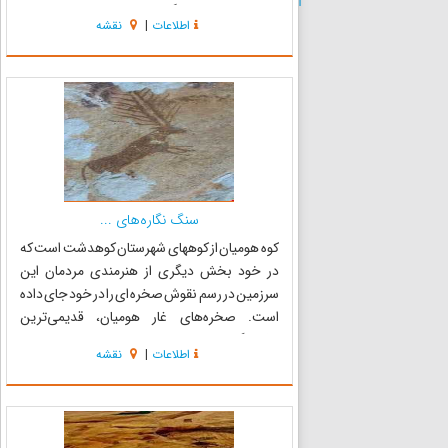
است. اصل بنا چهار گوش است که در بالا به هشت
اطلاعات
|
نقشه
ضلعی تبدیل شده است. دیوار هر ضلع با کاشی‌های
مشبک زینت...
سنگ نگاره‌های ...
کوه هومیان از کوههای شهرستان کوهدشت است که
در خود بخش دیگری از هنرمندی مردمان این
سرزمین در رسم نقوش صخره ای را در خود جای داده
است. صخره‌های غار هومیان، قدیمی‌ترین
سکونتگاههای بشر باستانی در استان لرستان را
اطلاعات
|
نقشه
تشکیل می‌دهند که قدمت سکونت در آنها به 100
هزار سال قبل از میلاد برمیگردد. هم...