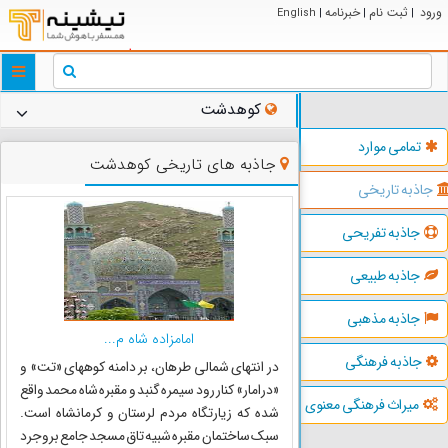
ورود
ثبت نام
خبرنامه
English
|
|
|
ggle
tion
کوهدشت
تمامی موارد
جاذبه های تاریخی کوهدشت
جاذبه تاریخی
جاذبه تفریحی
جاذبه طبیعی
جاذبه مذهبی
امامزاده شاه م...
جاذبه فرهنگی
در انتهای شمالی طرهان، بر دامنه کوههای «تت» و
«درامار» کنار رود سیمره گنبد و مقبره شاه محمد واقع
میراث فرهنگی معنوی
شده که زیارتگاه مردم لرستان و کرمانشاه است.
سبک ساختمان مقبره شبیه تاق مسجد جامع بروجرد