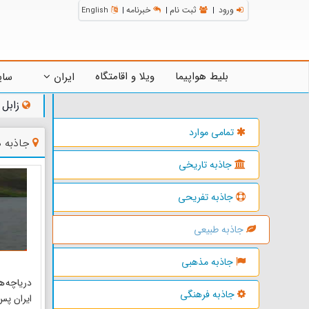
ورود
ثبت نام
خبرنامه
English
|
|
|
بلیط هواپیما
ویلا و اقامتگاه
ایران
سای
زابل
تمامی موارد
جاذبه 
جاذبه تاریخی
جاذبه تفریحی
جاذبه طبیعی
جاذبه مذهبی
دریاچه ه
جاذبه فرهنگی
ایران پس