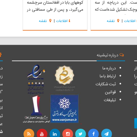
است. این دریاچه از سه
کوههای بابا در افغانستان سرچشمه
کوچک تشکیل شده‌است که
می‌گیرد، و پس از طی مسافتی در
 وفور آب به هم متصل
حدود 1050 کیلومتر وارد دریاچه
اطلاعات
|
نقشه
اطلاعات
|
نقشه
 و دریاچه هامون را که
هامون می‌شود. که البته در مدت
‌دهند. وبزرگ‌ترین پهنه
هفت سال خشکسالی هیچ آبی وارد
 شیرین سیستان، نقش
دریاچه هامون نشده و این دریاچه با
ر زندگی مردم منطقه
تمام زیبائی اش به گودالی پر از شن و
وه بر اثرات مثبت...
خاک ت...
درباره تیشینه
ر
درباره ما
دو
ا
ارتباط با ما
زی
ت
ثبت شکایات
من
و
قوانین
"ا
تبلیغات
بر
ان
ثب
عز
شا