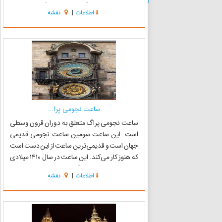
منطقه‌ی تاریخی پراگ به حساب می‌آید.مدت زمان
اطلاعات
|
نقشه
ساخت این پروژه 5 سال از 1992تا1996 بوده است. در
کمر این ساختمان انحنای ش...
ساعت نجومی پرا...
ساعت نجومی پراگ متعلق به دوران قرون وسطی
است. این ساعت سومین ساعت نجومی قدیمی
جهان است و قدیمی‌ترین ساعت از این دست است
که هنوز کار می‌کند. این ساعت در سال ۱۴۱۰ میلادی
ساخته شد. ساعت پراگ در سال ۱۴۱۰ میلادی در
اطلاعات
|
نقشه
دیواره جنوبی تالار شهر اولدتاون در میدان اولدتاون
پراگ نصب شده و دارای عقر...