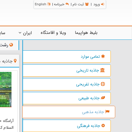
ورود
ثبت نام
خبرنامه
English
|
|
|
بلیط هواپیما
ویلا و اقامتگاه
ایران
سای
رشت
تمامی موارد
جاذبه 
جاذبه تاریخی
جاذبه تفریحی
جاذبه طبیعی
جاذبه مذهبی
آرامگاه 
جاذبه فرهنگی
السلام که