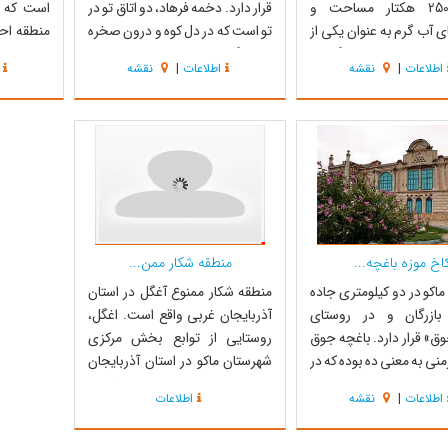
که با 250 هکتار مساحت و
قرار دارد. دخمه فرهاد، دو اتاق تو در
است که ب
 آب گرم به عنوان یکی از
تو است که در دل کوه و درون صخره
منطقه احد
های اصلی و زمستان گذران
ای بزرگ تراشیده شده است و با راه
بی نظیری 
اطلاعات
|
نقشه
اطلاعات
|
نقشه
ه پرنده، دارای اهمیت زیست
پله ای سنگی به کوه متصل می‌شود و
نیازهای سا
ت.تالاب با ارزش بورالان
به زبان محلی به آن خانه فرهاد
محدود مو
 کوه‌های آرارات و در مرز
(فرهاد دامو) می‌گویند. در ورودی آن
زیبا و شکی
 ترکیه واقع شده است.
تقریبا یک و نیم مت...
تحسین است
...
اخ موزه باغچه...
منطقه شکار ممن...
ماکو در دو کیلومتری جاده
منطقه شکار ممنوع آغگل در استان
بازرگان و در روستای
آذربایجان غربی واقع است. اغگل،
وق» قرار دارد. باغچه جوق
روستایی از توابع بخش مرکزی
رمنی به معنی ده بوده که در
شهرستان ماکو در استان آذربایجان
ه قاجاریه به دستور تیمور
غربی ایران است. منطقه شکار و
اطلاعات
|
نقشه
اطلاعات
عروف به اقبال السلطنه
تیراندازی ممنوع آغگل از شمال به
اخته شد. اویکی از حکام
روستای قوس واقع در مرز ایران و