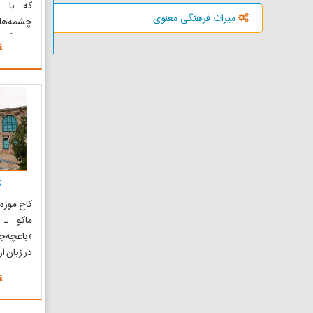
میراث فرهنگی معنوی
چشمه‌های
زیستگاه‌
64 گون
محیطی اس
در منطقه
ایران و
تالاب‌های
ک
کاخ موزه 
ماکو ـ 
«باغچه‌ج
در زبان ا
اواخر دور
تیموری م
ماکویی س