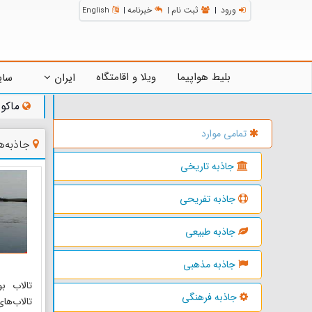
ورود
ثبت نام
خبرنامه
English
|
|
|
بلیط هواپیما
ویلا و اقامتگاه
ایران
سای
ماکو
تمامی موارد
جاذبه‌
جاذبه تاریخی
جاذبه تفریحی
جاذبه طبیعی
جاذبه مذهبی
تالاب بو
جاذبه فرهنگی
تالاب‌ها