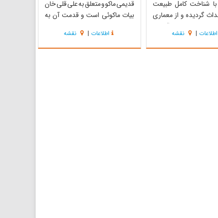
ا شناخت کامل طبیعت
قدیمی ماکو و متعلق به علی قلی خان
اث گردیده و از معماری
بیات ماکوئی است و قدمت آن به
برخوردار بوده و برآوردن
اواخر دوره قاجاریه می‌رسد و تاکنون
اطلاعات
|
نقشه
اطلاعات
|
نقشه
زه ای با استفاده از مصالح
هیچ دخل و تصرفی در آن صورت
جود در محل و دادن فرم
نگرفته است. عمارت کلاه فرنگی ماکو
ل به دیواره اصلی سد قابل
در قسمت شرقی خیابان امام قرار
 . موقعیت و راههای ...
دارد. این ساختمان در دو طبقه
ساخته شده و ...