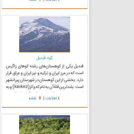
آب) سرچشمه می‌گیرد . منطقه ای پوشیده از سن...
کوه قندیل
قندیل یکی از کوهستان‌های رشته کوهای زاگرس
است که در مرز ایران و ترکیه و نیز ایران و عراق قرار
دارد. بخشی از این کوهستان در شهرستان پیرانشهر
است. بلندترین قلهٔ آن به نام که و کز(kavkez) و به
ارتفاع ۳۸۰۰ متر در کردستان ترکیه قرار دارد. کوهی
اطلاعات
|
نقشه
که اکثر کوهنوردان آن را به نام قندیل بزرگ می‌ش...