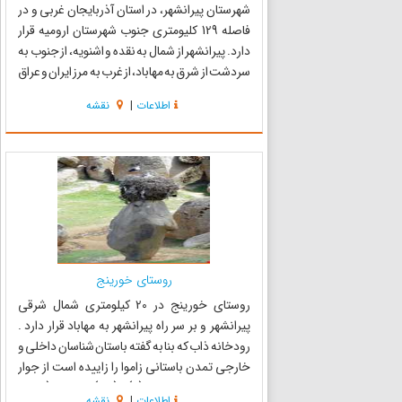
شهرستان پیرانشهر، در استان آذربایجان غربی و در
فاصله 129 کلیومتری جنوب شهرستان ارومیه قرار
دارد. پیرانشهر از شمال به نقده و اشنویه، از جنوب به
سردشت از شرق به مهاباد، از غرب به مرز ایران و عراق
منتهی می‌شود. پیرانشهر یکی از پنج شهرستان
اطلاعات
|
نقشه
کردنشین آذربایجان غربی به شمار می‌رود و مناظر
طب...
روستای خورینج
روستای خورینج در 20 کیلومتری شمال شرقی
پیرانشهر و بر سر راه پیرانشهر به مهاباد قرار دارد .
رودخانه ذاب که بنا به گفته باستان شناسان داخلی و
خارجی تمدن باستانی زاموا را زاییده است از جوار
این روستا و با نام محلی (ز) یا (زاو ) به معنای (زاینده
اطلاعات
|
نقشه