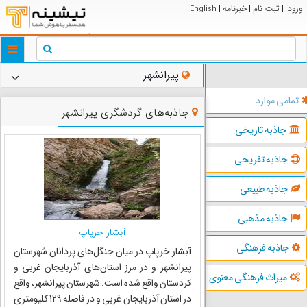
ورود
ثبت نام
خبرنامه
English
|
|
|
ggle
tion
پیرانشهر
تمامی موارد
جاذبه‌های گردشگری پیرانشهر
جاذبه تاریخی
جاذبه تفریحی
جاذبه طبیعی
جاذبه مذهبی
آبشار خرپاپ
جاذبه فرهنگی
آبشار خرپاپ در میان جنگل‌های پردانان شهرستان
پیرانشهر و در مرز استان‌های آذربایجان غربی و
میراث فرهنگی معنوی
کردستان واقع شده است. شهرستان پیرانشهر، واقع
در استان آذربایجان غربی و در فاصله 129 کلیومتری