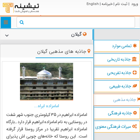
ورود
ثبت نام
خبرنامه
English
|
|
|
ggle
tion
گیلان
تمامی موارد
جاذبه های مذهبی گیلان
جاذبه تاریخی
جاذبه تفریحی
جاذبه طبیعی
جاذبه مذهبی
امامزاده ابراه...
جاذبه فرهنگی
امامزاده ابراهیم در 35 کیلومتری جنوب شهر شفت
در روستایی به نام امامزاده ابراهیم قرار دارد , بارگاه
میراث فرهنگی معنوی
امامزاده ابراهیم تقریبا در مرکز روستا قرار گرفته
است. این روستا که خانه‌های چوبی اش پذیرای