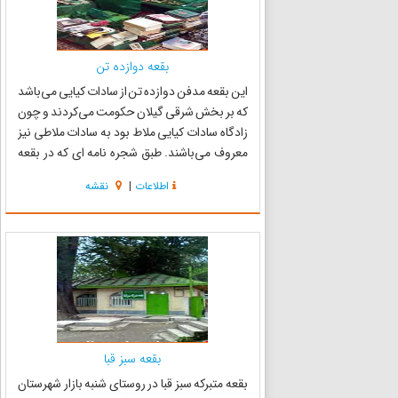
بقعه دوازده تن
این بقعه مدفن دوازده تن از سادات کیایی می‌باشد
که بر بخش شرقی گیلان حکومت می‌کردند و چون
زادگاه سادات کیایی ملاط بود به سادات ملاطی نیز
معروف می‌باشند. طبق شجره نامه ای که در بقعه
موجود است این دوازده تن عبارتند از: سید علی و
اطلاعات
|
نقشه
سید محمد، پسران امام سجاد(ع)، سید یوسف،
سید یونس، سید حسن، س...
بقعه سبز قبا
بقعه متبرکه سبز قبا در روستای شنبه بازار شهرستان