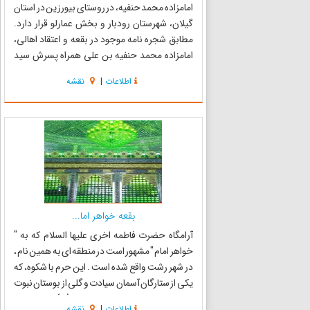
امامزاده محمد حنفیه، در روستای بیورزین در استان
گیلان، شهرستان رودبار و بخش عمارلو قرار دارد.
مطابق شجره نامه موجود در بقعه و اعتقاد اهالی،
امامزاده محمد حنفیه بن علی همراه پسرش سید
هاشم و سید ابوالقاسم حمزه یکی از پسران امام
اطلاعات
|
نقشه
موسی کاظم(ع) در این محل مدفون می‌باشند. بنای
بقعه هشت ضعل...
بقعه خواهر اما...
آرامگاه حضرت فاطمه اخرى علیها السلام که به "
خواهر امام " مشهور است در منطقه اى به همین نام ،
در شهر رشت واقع شده است . این حرم با شکوه، که
یکى از ستارگان آسمان سیادت و گلى از بوستان نبوت
و ولایت ، «حضرت فاطمه اخری (ع) » فرزند بلا
اطلاعات
|
نقشه