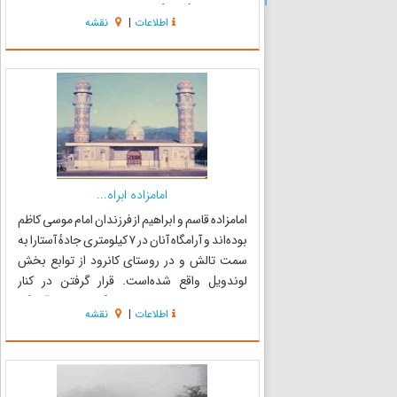
میهمانان و گردشگران در منطقه ای ییلاقی و با
اطلاعات
|
نقشه
طبیعتی تحسین برانگیز است به «شازده ابراهیم» یا
«شاهز...
امامزاده ابراه...
امامزاده قاسم و ابراهیم از فرزندان امام موسی کاظم
بوده‌اند و آرامگاه آنان در ۷ کیلومتری جادهٔ آستارا به
سمت تالش و در روستای کانرود از توابع بخش
لوندویل واقع شده‌است. قرار گرفتن در کنار
شبستان، کاروان سرا، بازار از ویژگیهای خاص آرامگاه
اطلاعات
|
نقشه
این امامزادها می‌باشد. هر ساله هزاران زائر برای...