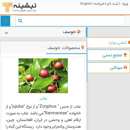
ورود
ثبت نام
خبرنامه
English
|
|
|
ggle
tion
خوسف
تمامی موارد
محصولات خوسف
صنایع دستی
سوغاتی
عناب
عناب از جنس " Zizyphus"و از نوع "jujuba"و از
خانواده "Ramnaceae"می باشد. عناب به صورت
ارقام اهلى و وحشى در ایران، افغانستان، چین،
هندوستان والجزایر وجود دارد. زیستگاه این گیاه را