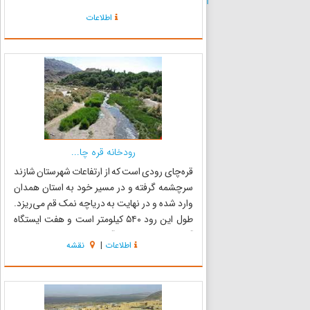
کویر مرکزی از قدیم الایام کشت و کار انار به عنوان یک
اطلاعات
محصول اقتصادی رونق ویژه ای داشته و امروزه به
عنوا...
رودخانه قره چا...
قره‌چای رودی است که از ارتفاعات شهرستان شازند
سرچشمه گرفته و در مسیر خود به استان همدان
وارد شده و در نهایت به دریاچه نمک قم می‌ریزد.
طول این رود ۵۴۰ کیلومتر است و هفت ایستگاه
آبسنجی درطول مسیر آن وجود دارد. نام ایرانی این
اطلاعات
|
نقشه
رود پیش از نام ترکی آن، کلان‌رود بوده است. سد
الغدیر ساوه بر ر...