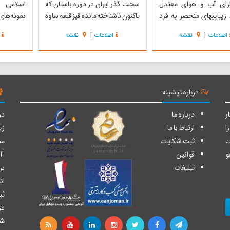
ارای آب و هوای معتدل
سخت گذر ایران در دوره باستان که
اسلامی 
 زیباییهای منحصر به فرد
تاکنون ناشناخته مانده قیز قلعه ساوه
نمونه‌های 
لوه‌های بی نظیر طبیعت و
می‌باشد. عظمت بنا و فلسفه
کاروانی 
اطلاعات
|
نقشه
اطلاعات
|
نقشه
سبز و پر میوه، همچنین
وجودی ساخت آن دراین منطقه به
محل تلاقی
هبی روستا پتانسیل جذب
حدی جالب است که می‌توان از آن به
غربی و شم
ا در این منطقه بالا برده
عنوان یکی از منابع مهم جذب
به همین د
از جاذبه‌های تاریخی ا...
گردشگر بین‌المللی به استان مرکزی و
شاهد تغیی
همچنین م...
است م...
درباره تیشینه
ر
درباره ما
دو
ا
ارتباط با ما
زی
ت
ثبت شکایات
من
و
قوانین
"ا
تبلیغات
بر
ان
ثب
عز
شا