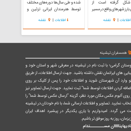
شکل گرفته است از
شده و طی سال‌ها دوره‌های مختلف
بارز شهرهای واقع در مسیر
توسط هنرمندان ایرانی تزئین و
می‌باشد به خصوص که در
مرمت شده‌است. هزار و دویست -
اطلاعات
|
نقشه
اطلاعات
|
نقشه
 دو شاهراه عمده شرقی-
سیصد سال پیش چند تا اوستا بنای
الی - جنوبی قرار گرفته و
ساوجی دور هم جمع شدند، طرح
لبل همواره در طول تاریخ
یک مسجد کوچک و جمع‌وجور را
ر و تحولاتی بزرگ بوده
کشیدند، آستین‌هایشان را بالا زدند و
با کنار هم گذاشتن خش...
همسفران تیشینه
ستان گرامی؛ با ثبت نام در تیشینه در معرفی شهر و استان خود و
بایی های ایرانمان نقش داشته باشید. جهت ارسال اطلاعات، از طریق
و وارد آن شهرستان شوید و اطلاعات خود را پس از کلیک بر روی
ضافه کردن اطلاعات توسط شما" ثبت نمایید. جهت ارسال تصاویر نیز
 روی آلبوم عکس مکان مورد نظر، گزینه "ارسال عکس توسط شما" را
تخاب نمایید. تصاویر و اطلاعات ارسالی شما، با نام خودتان در تیشینه
ت می گردد. امیدواریم با یاری یکدیگر در پیشبرد اهداف ایران
یزمان، روز به روز موفق تر باشیم.
دیهایتاااااان مســــــــتدام