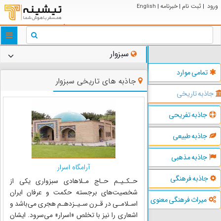
ورود
ثبت نام
خبرنامه
English
|
|
|
ggle
tion
سبزوار
تمامی موارد
جاذبه های تاریخی سبزوار
جاذبه تاریخی
جاذبه تفریحی
جاذبه طبیعی
جاذبه مذهبی
آرامگاه اسرار
جاذبه فرهنگی
حـکـیـم حـاج مـلا‌هادی سبزواری یکی از
شخصیت‌های برجسته حکمت و عرفان ایران
میراث فرهنگی معنوی
اسـلامـی در قـرن سـیـزدهـم هجری می‌باشد و
اشعاری را نیز با تخلص «اسرار» می‌سرود. ایشان