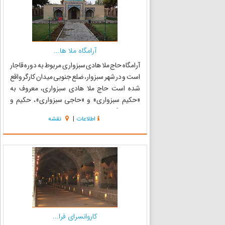
آرامگاه ملا ها...
آرامگاه حاج ملا هادی سبزواری مربوط به دوره قاجار
است و در شهر سبزوار، ضلع جنوبی میدان کارگر واقع
شده است حاج ملا هادی سبزواری، معروف به
«حکیم سبزواری» و «حاجی سبزواری»، حکیم و
عارف بزرگ شیعه و اسلام در سال 1212 قمری در شهر
اطلاعات
|
نقشه
سبزوار به دنیا آمد و در سال سال ۱۲۸۹ هـ.ق وفات
یافته است پدرش...
کاروانسرای فرا...