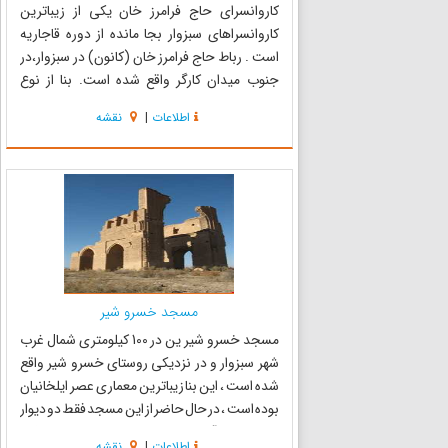
کاروانسرای حاج فرامرز خان یکی از زیباترین
کاروانسراهای سبزوار بجا مانده از دوره قاجاریه
است . رباط حاج فرامرز خان (کانون) در سبزوار،در
جنوب میدان کارگر واقع شده است. بنا از نوع
کاروانسراهای چهار ایوانی است که طبق وقف نامه
اطلاعات
|
نقشه
موجود در سال 1291 ه.ق توسط حاج فرامرزخان
سبزواری برای استفاده ز...
مسجد خسرو شیر
مسجد خسرو شیر ین در 100 کیلومتری شمال غرب
شهر سبزوار و در نزدیکی روستای خسرو شیر واقع
شده است ، این بنا زیباترین معماری عصر ایلخانیان
بوده است ، در حال حاضر از این مسجد فقط دو دیوار
جانبی ایوان آن باقی مانده است که در نوع خود یکی
اطلاعات
|
نقشه