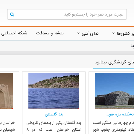
نقشه و مسافت
شبکه اجتماعی 
ر کشورها
نمای کلی
ود
ای گردشگری بینالود
تشکده بازه هو...
بند گلستان
 نام چهارطاقی سنگی است
بند گلستان یکی از بندهای تاریخی
خراسان بز
تاد کیلومتری جنوب شهر
استان خراسان است که در ۸
شیعیان در