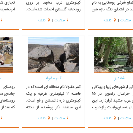
لع شرقی روستایی به نام
کیلومتری غرب مشهد بر روی
تجاری شرق
 در ابتدای تنگه بازه هور
رودخانه گلستان احداث شده‌است.
ابریشم به 
. از نظر لغوی بازه در فارسی
این بند هم اکنون از محل‌های دیدنی
به دنیای 
اطلاعات
|
نقشه
اطلاعات
|
نقشه
سمتی از دیواره کوه گفته
و توریستی شهر مشهد به شمار
تاریخی بس
 خورشید از میانه باز آن به
می‌رود.با وجود اینکه حدود ۵۰۰ سال
است. ر
یی طلوع می‌کند. به لحاظ
از عمر این بنا می‌گذرد هنوز سالم و
کاروان‌سر
ی معماری این ب...
پابرجاست. پیشینه و هدف از احداث
دوره تیمو
این بنا از ...
ابری...
شاندیز
کمر مقبولا
م
ی از شهرهای زیبا و ییلاقی
کمر مقبولا نام منطقه ای است که در
ایران در خراسان رضوی در ۱۵
فاصله 3 کیلومتری طرقبه و یک
جاده‌ی مشه
 غرب مشهد قراردارد. این
کیلومتری دره داغستان واقع است.
روستا‌ها
ال به میان ولایت و از جنوب
این منطقه بکر پوشیده از تخته
که بعد از ا
ان نیشابور و از شرق با
سنگ‌های آتشفشانی با جلوه‌هایی
اطلاعات
|
نقشه
اطلاعات
|
نقشه
ز غرب با گلمکان و چناران
بسیار زیباست، به نحوی که دیدار از
۹ یکی از 
ی‌باشد و دارای وسعتی
این آثار سنگی با هیات‌های
در خراسان