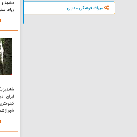
مشهد و ض
میراث فرهنگی معنوی
رباط سفید
قرار دارد
دری به ق
می‌شود که
طرز زیبا
ویژگی‌ها
شاندیز یک
کیلومتری
شهر از شم
به شهرست
طرقبه و ا
مجاور م