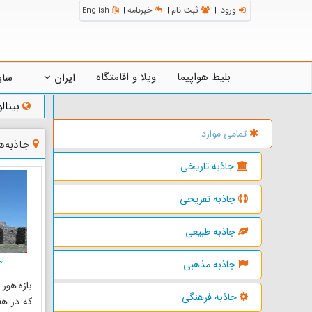
ورود
ثبت نام
خبرنامه
English
|
|
|
بلیط هواپیما
ویلا و اقامتگاه
ایران
سای
بینال
تمامی موارد
جاذبه‌ه
جاذبه تاریخی
جاذبه تفریحی
جاذبه طبیعی
جاذبه مذهبی
آ
بازه هور
جاذبه فرهنگی
که در هف