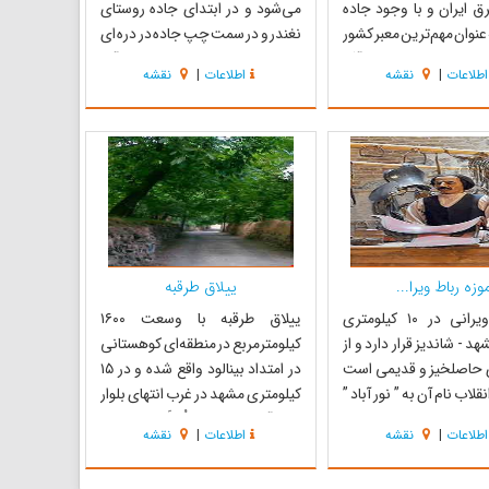
 ایران و با وجود جاده
می‌شود و در ابتدای جاده روستای
عنوان مهم‌ترین معبر کشور
نغندر و در سمت چپ جاده در دره ای
بیرون، دربردارنده آثار
با همین نام ساخته شده است. آب
اطلاعات
|
نقشه
اطلاعات
|
نقشه
یاری در زمینه راه و سفر
این سد از طریق رودخانه جاغرق
باط فخر داود از
تامین می‌گردد و سبب طراوت آب و
ای‌های قدیمی ایران از
هوا در منطقه شده و امکانات و
ریان است که در راه جاده
تسهیلات مناسبی برای گردشگران در
محل فراهم آم...
وزه رباط ویرا...
ییلاق طرقبه
روستای ویرانی در ۱۰ کیلومتری
ییلاق طرقبه با وسعت ۱۶۰۰
د - شاندیز قرار دارد و از
کیلومترمربع در منطقه‌‌ای کوهستانی
ی حاصلخیز و قدیمی است
در امتداد بینالود واقع شده و در ۱۵
نقلاب نام آن به ” نور آباد ”
کیلومتری مشهد در غرب انتهای بلوار
تغییر کرد. این روستا در قرن‌های ۸ و
وکیل‌آباد قرار دارد. طُرقَبه که اکنون
اطلاعات
|
نقشه
اطلاعات
|
نقشه
کانون‌های مهم ترویج عرفان
یکی از شهرهای شهرستان طرقبه
 و ولایت توس بوده است.
شاندیز به شمار می‌آید، از جمله