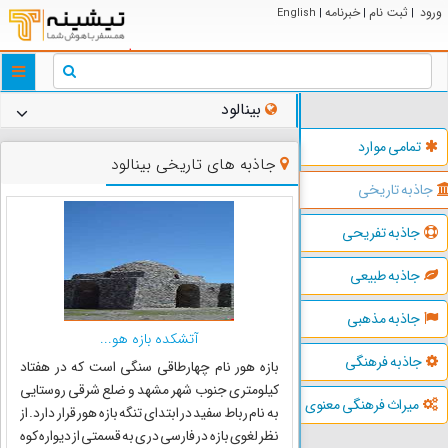
ورود
ثبت نام
خبرنامه
English
|
|
|
ggle
tion
بینالود
تمامی موارد
جاذبه های تاریخی بینالود
جاذبه تاریخی
جاذبه تفریحی
جاذبه طبیعی
جاذبه مذهبی
آتشکده بازه هو...
جاذبه فرهنگی
بازه هور نام چهارطاقی سنگی است که در هفتاد
کیلومتری جنوب شهر مشهد و ضلع شرقی روستایی
میراث فرهنگی معنوی
به نام رباط سفید در ابتدای تنگه بازه هور قرار دارد. از
نظر لغوی بازه در فارسی دری به قسمتی از دیواره کوه