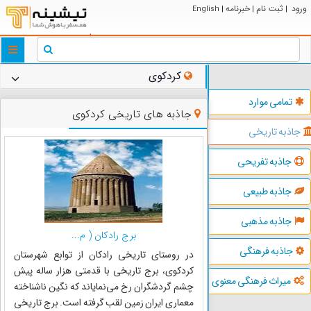
ورود
ثبت نام
خبرنامه
English
|
|
|
ggle
tion
کردکوی
تمامی موارد
جاذبه های تاریخی کردکوی
جاذبه تاریخی
جاذبه تفریحی
جاذبه طبیعی
جاذبه مذهبی
برج رادکان ( م...
جاذبه فرهنگی
در روستای تاریخی رادکان از توابع شهرستان
کردکوی، برج تاریخی با قدمتی هزار ساله پیش
میراث فرهنگی معنوی
چشم گردشگران رخ می‌نمایاند که نگین ناشناخته
معماری ایران زمین لقب گرفته است. برج تاریخی