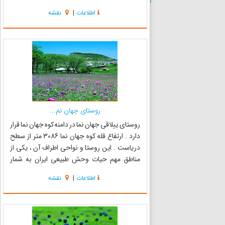
اطلاعات
|
نقشه
۴۲‬کیلومتری جنوب شهرستان کردکوی واقع است،
این برج حدود ‪ ۲۵‬متر ارتفاع و ...
روستای جهان نم...
روستای ییلاقی جهان نما در دامنه کوه جهان نما قرار
دارد . ارتفاع قله کوه جهان نما 3086 متر از سطح
دریاست . این روستا و نواحی اطراف آن ، یکی از
مناطق مهم حیات وحش طبیعی ایران به شمار
می‌روند و در فاصله 60 کیلومتری جنوب شرقی شهر
اطلاعات
|
نقشه
کردکوی و 85 کیلومتری گرگان قرار گرفته است
همچنین با احداث جاد...