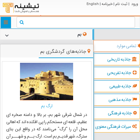
ورود
ثبت نام
خبرنامه
English
|
|
|
ggle
tion
بم
تمامی موارد
جاذبه‌های گردشگری بم
جاذبه تاریخی
جاذبه تفریحی
جاذبه طبیعی
جاذبه مذهبی
ارگ بم
جاذبه فرهنگی
در شمال شرقی شهر بم، بر بالا و دامنه صخره ای
عظیم، قلعه ای مستحکم را پی افکنده اند که اهالی
میراث فرهنگی معنوی
محل آن را "ارگ" می‌نامند که در واقع این بنای
سترگ، شهر قدیـم بم است. ارگ بــم و شهـــر آن