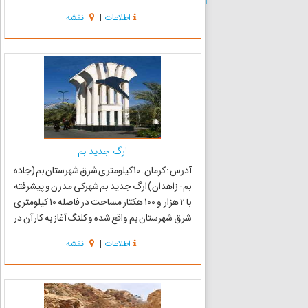
از جمله قلعه‌های نظامی بسیار مهم و تاریخی به
اطلاعات
|
نقشه
شمار می‌رود. ارگ بم نمونه کاملی از شیوه‌های
معماری ایران ...
ارگ جدید بم
آدرس : کرمان. 10 کیلومتری شرق شهرستان بم (جاده
بم- زاهدان) ارگ جدید بم شهرکی مدرن و پیشرفته
با 2 هزار و 100 هکتار مساحت در فاصله 10 کیلومتری
شرق شهرستان بم واقع شده و کلنگ آغاز به کار آن در
سال 1372 توسط رئیس جمهور وقت به زمین زده
اطلاعات
|
نقشه
شد و سر انجام در بهمن ماه 1376 تاسیس شد. علی
رغم اینکه...