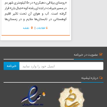
«روستای ییلاقی دهبکری» در 50 کیلومتری شهر بم
در مسیر جیرفت در ابتدای رشته کوه «جبال بارز» قرار
گرفته است. آب و هوای آن تحت تاثیر اقلیم
کوهستانی در تابستان‌ها ملایم و در زمستان‌ها
معتدل است. بنابر منابع بومی و محلی، «بکر» نام
اطلاعات
|
نقشه
یکی از بزرگان طایفه‌ای بوده است و این روستای
ییلاقی به نام ...
عضویت در خبرنامه
خبرنامه
درباره تیشینه