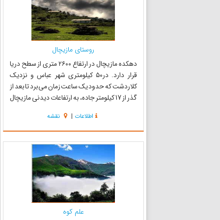
روستای مازیچال
دهکده مازیچال در ارتفاع ۲۶۰۰ متری از سطح دریا
قرار دارد. در۵۰ کیلومتری شهر عباس و نزدیک
کلاردشت که حدود یک ساعت زمان می‌برد تا بعد از
گذر از 17 کیلومتر جاده، به ارتفاعات دیدنی مازیچال
برساند. چشم انداز بسیار زیبای روستای مازیچال با
اطلاعات
|
نقشه
دیدی وسیع از رامسر تا چالوس، موقعیتی بی‌نظیر
به این ده...
علم کوه