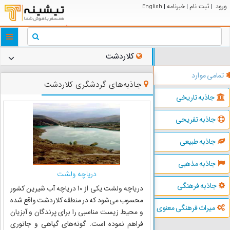
ورود
ثبت نام
خبرنامه
English
|
|
|
ggle
tion
کلاردشت
تمامی موارد
جاذبه‌های گردشگری کلاردشت
جاذبه تاریخی
جاذبه تفریحی
جاذبه طبیعی
جاذبه مذهبی
دریاچه ولشت
جاذبه فرهنگی
دریاچه ولشت یکی از 10 دریاچه آب شیرین کشور
محسوب می‌شود که در منطقه کلاردشت واقع شده
میراث فرهنگی معنوی
و محیط زیست مناسبی را برای پرندگان و آبزیان
فراهم نموده است. گونه‌های گیاهی و جانوری