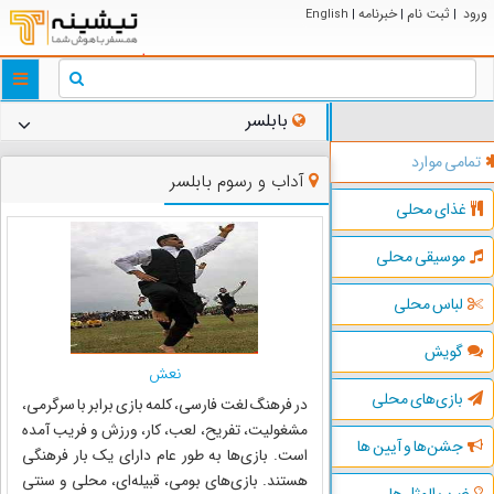
ورود
ثبت نام
خبرنامه
English
|
|
|
ggle
tion
بابلسر
تمامی موارد
آداب و رسوم بابلسر
غذای محلی
موسیقی محلی
لباس محلی
گویش
نعش
بازی‌های محلی
در فرهنگ لغت فارسی، کلمه بازی برابر با سرگرمی،
مشغولیت، تفریح، لعب، کار، ورزش و فریب آمده
جشن‌ها و آیین ها
است. بازی‌ها به طور عام دارای یک بار فرهنگی
هستند. بازی‌های بومی، قبیله‌ای، محلی و سنتی
ضرب المثل ها