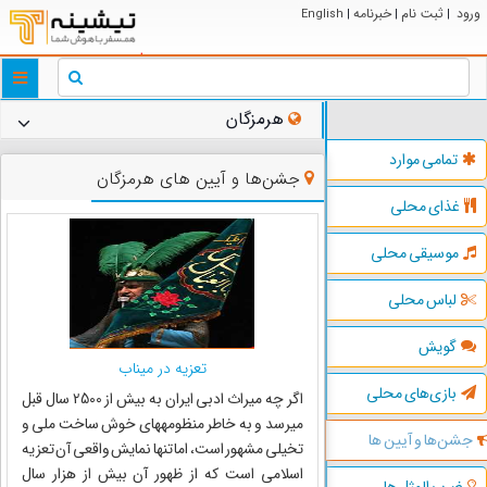
ورود
ثبت نام
خبرنامه
English
|
|
|
ggle
tion
هرمزگان
تمامی موارد
جشن‌ها و آیین های هرمزگان
غذای محلی
موسیقی محلی
لباس محلی
گویش
تعزیه در میناب
بازی‌های محلی
اگر چه میراث ادبی ایران به بیش از 2500 سال قبل
می‏رسد و به خاطر منظومه‏های خوش ساخت ملی و
جشن‌ها و آیین ها
تخیلی مشهور است، اما تنها نمایش واقعی آن تعزیه
اسلامی است که از ظهور آن بیش از هزار سال
ضرب المثل ها