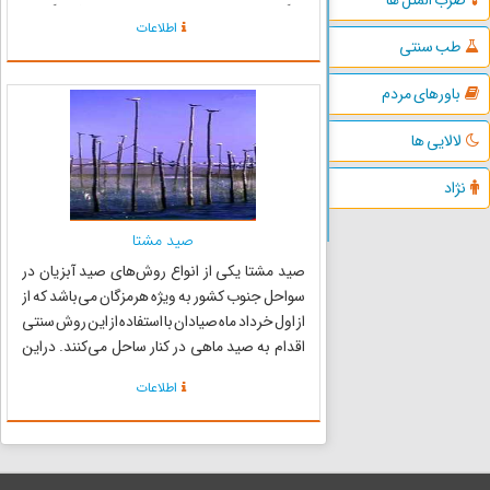
می‏گذرد. خاصه با توجه به روابط فرهنگی و
اطلاعات
جغرافیایی ایران با یونان و هند که هر دو دارای سنن
طب سنتی
نمایشی فوق‏ا...
باورهای مردم
لالایی ها
نژاد
صید مشتا
صید مشتا یکی از انواع روش‌های صید آبزیان در
سواحل جنوب کشور به ویژه هرمزگان می‌باشد که از
از اول خرداد ماه صیادان با استفاده از این روش سنتی
اقدام به صید ماهی در کنار ساحل می‌کنند. دراین
روش صید ، صیادان چوب هایی به طول حدود سه تا
اطلاعات
چهار متر درحالی که توری به دور آن کشیده اند
بصورت مر...