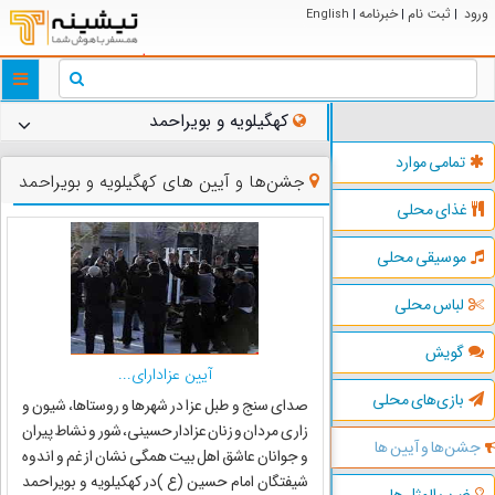
ورود
ثبت نام
خبرنامه
English
|
|
|
ggle
tion
کهگیلویه و بویراحمد
تمامی موارد
جشن‌ها و آیین های کهگیلویه و بویراحمد
غذای محلی
موسیقی محلی
لباس محلی
گویش
آیین عزادارای...
بازی‌های محلی
صدای سنج و طبل عزا در شهرها و روستاها، شیون و
زاری مردان و زنان عزادار حسینی، شور و نشاط پیران
جشن‌ها و آیین ها
و جوانان عاشق اهل بیت همگی نشان از غم و اندوه
شیفتگان امام حسین (ع )در کهکیلویه و بویراحمد
ضرب المثل ها