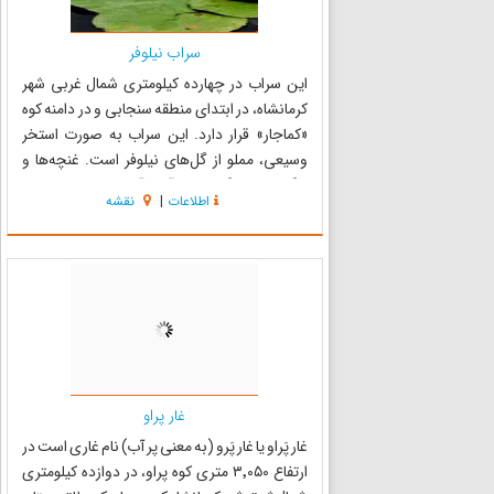
سراب نیلوفر
این سراب در چهارده کیلومتری شمال غربی شهر
کرمانشاه، در ابتدای منطقه سنجابی و در دامنه کوه
«کماجار» قرار دارد. این سراب به صورت استخر
وسیعی، مملو از گل‌های نیلوفر است. غنچه‌ها و
برگ‌های این گل‌ها سر از آب برآورده و سطح وسیعی
اطلاعات
|
نقشه
از سراب را پوشانده است. این سراب ظرفیت
بهره‌دهی آب فراوان دار...
غار پراو
غار پَراو یا غار پَرو (به معنی پر آب) نام غاری است در
ارتفاع ۳٬۰۵۰ متری کوه پراو، در دوازده کیلومتری