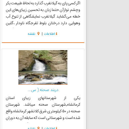
اگر کسی پای به گیلانغرب گذارد به لحاظ طبیعت بکر
وچشم نوازآن حتما زبان به تحسین زیبای‌های این
خطه می‌گشاید گیلانغرب نمایشگاهی از تنوع آب
وهوایی دارد درختان بلوط تفرجگاه ناودار ،گلین
،مل ینه ،داربادام و شالیزارهای دشت دیره ، آبشار
اطلاعات
|
نقشه
زیبای تنگ گلم در ویژنان ودشت سرسبز وهمیشه
بهاری گیلان این ...
دربند صحنه ( س...
یکی از شهرستانهای زیبای استان
کرمانشاه٬شهرستان صحنه میباشد. شهرستان
صحنه در ۵۰ کیلومتری شرق کلانشهر کرمانشاه واقع
شده است و شهرستانی است که سابقه آن به دوران
پیش از اسلام می‌رسد و این مهم از گوردخمه هایی
اطلاعات
|
نقشه