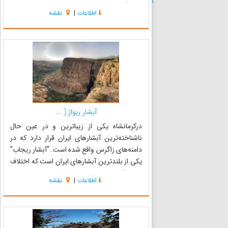
یکی آن که وارد سنندج شوید و سپس به سمت
اطلاعات
|
نقشه
مریوان بروید و از سه‌راه حزب‌الله و از مسیر دزلی به
این م...
آبشار ریواژ ( ...
درکرمانشاه یکی از زیباترین و در عین حال
ناشناخته‌ترین آبشارهای ایران قرار دارد که در
دامنه‌های زاگرس واقع شده است. “آبشار ریجاب”
یکی از بلندترین آبشارهای ایران است که اختلاف
ارتفاع آبشار ریجاب در نقطه بالا و پایین طبقه سوم،
اطلاعات
|
نقشه
براساس اندازه گیری GPS نزدیک به ۱۸۰ متر است.
این آبشار به آ...