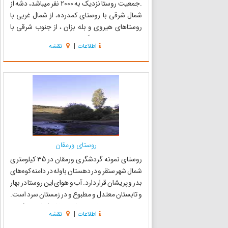
.جمعیت روستا نزدیک به 2000 نفر میباشد، دشه از
شمال شرقی با روستای کمدرده، از شمال غربی با
روستاهای هیروی و بله بزان ، از جنوب شرقی با
روستاهای نوریاب و گلال و از جنوب غربی با روستای
اطلاعات
|
نقشه
زردویی همسایه و دارای مرز مشترک می‌باشد .
فاصله این روستا از مرکز ...
روستای ورمقان
روستای نمونه گردشگری ورمقان در 35 کیلومتری
شمال شهر سنقر و در دهستان باوله در دامنه کوه‌های
بدر و پریشان قرار دارد. آب و هوای این روستا در بهار
و تابستان معتدل و مطبوع و در زمستان سرد است.
دین رسمی مردمان روستای ورمقان اسلام و مذهب
اطلاعات
|
نقشه
آنان شیعه جعفری هستند. روستای کوهستانی