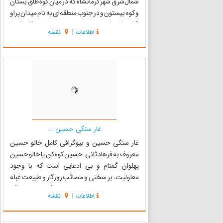
شمال‌شرق شهر کرمانشاه که در میان کوه طاق بستان
و کوه بیستون و در جنوب منطقه‌ای به نام میدان پراو
قرار دارد. این غار در ۳۰۰ متری پایین قله شیخ
اطلاعات
|
نقشه
علیخان یا قله پراو قرار دارد. در زمان کشف ...
غار سنگی حسین ...
غار سنگی حسین و بیوگرافی کامل خالو حسین
معروف به فرهاد ثانی. حسین کوه کن یا خالو حسین
پهلوان گمنام و بی ادعایی است که با وجود
معلولیت، بر سختی و مصائب روزگار و طبیعت غبله
کرده و بنای استوار و تاریخی که هرگز نمونه ای از آن
اطلاعات
|
نقشه
وجود نداشته را در انداخته است. داستان شیرین و
فرهاد داستان باس...