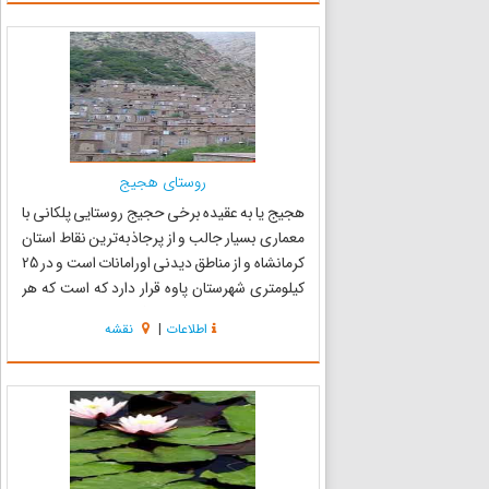
ورمقان با باف...
روستای هجیج
هجیج یا به عقیده برخی حجیج روستایی پلکانی با
معماری بسیار جالب و از پرجاذبه‌ترین نقاط استان
کرمانشاه و از مناطق دیدنی اورامانات است و در 25
کیلومتری شهرستان پاوه قرار دارد که است که هر
ساله مقصد بسیاری از مسافران داخلی و خارجی
اطلاعات
|
نقشه
است و به معنای دره سرسبز و عمیق است. هجیج از
توابع بخش نوس...