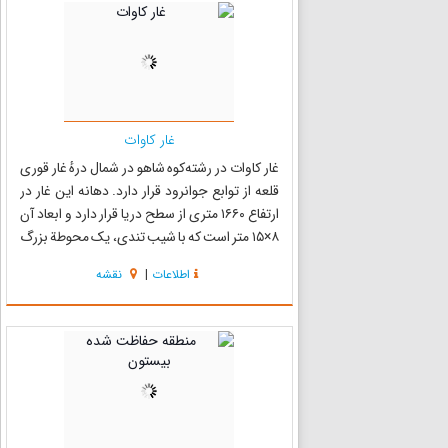
غار کاوات
غار کاوات در رشته‌کوه شاهو در شمال درهٔ غار قوری
قلعه از توابع جوانرود قرار دارد. دهانه این غار در
ارتفاع ۱۶۶۰ متری از سطح دریا قرار دارد و ابعاد آن
۸×۱۵ متر است که با شیب تندی، یک محوطة بزرگ
به طول و عرض ۷۰×۱۱۵ و ارتفاع تقریبی ۶۱ تا ۸۰ متر را
اطلاعات
|
نقشه
تشکیل می‌دهد. شاخة اصلی غار، با دهانه کوچ...