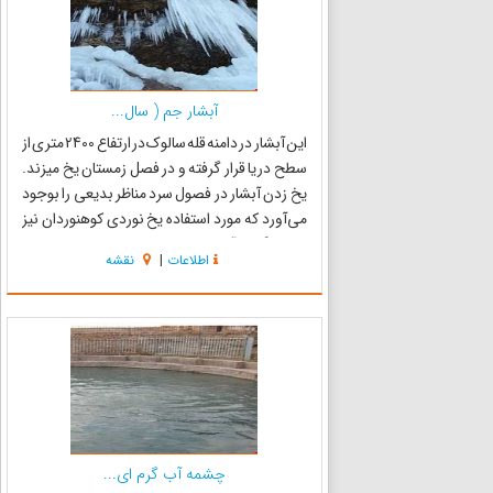
آبشار جم ( سال...
این آبشار در دامنه قله سالوک در ارتفاع 2400 متری از
سطح دریا قرار گرفته و در فصل زمستان یخ میزند.
یخ زدن آبشار در فصول سرد مناظر بدیعی را بوجود
می‌آورد که مورد استفاده یخ نوردی کوهنوردان نیز
قرار میگیرد. آبشار سالوک در پارک ملی سالوک قرار
اطلاعات
|
نقشه
گرفته و یکی از مناطق تحت حفاظت سازمان
حفاظت مح...
چشمه آب گرم ای...