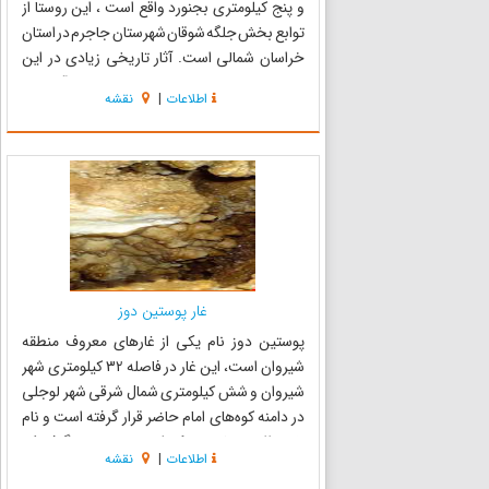
و پنج کیلومتری بجنورد واقع است ، این روستا از
توابع بخش جلگه شوقان شهرستان جاجرم در استان
خراسان شمالی است. آثار تاریخی زیادی در این
روستا وجود دارد که نشان از قدمت طولانی آن دارد.
اطلاعات
|
نقشه
شغل اکثر ساکنان آن کشاورزی و دامداری است ، در
این روستا ...
غار پوستین دوز
پوستین دوز نام یکی از غارهای معروف منطقه
شیروان است، این غار در فاصله 32 کیلومتری شهر
شیروان و شش کیلومتری شمال شرقی شهر لوجلی
در دامنه کوه‌های امام حاضر قرار گرفته است و نام
خود را از روستای متروک شده پوستین دوز گرفته که
اطلاعات
|
نقشه
در 3 کیلومتری شرق غار قرار دارد. طول مفید غار 120