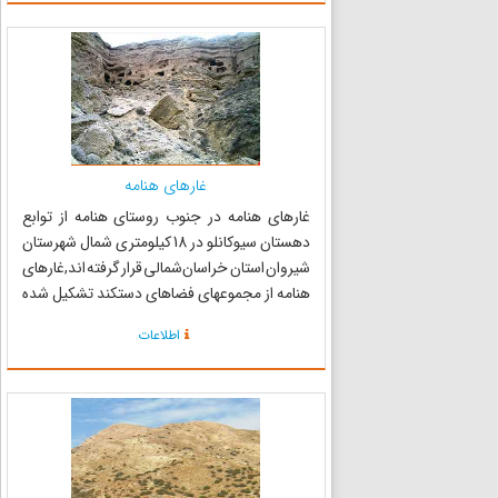
متر بوده و نام...
غارهای هنامه
غارهای هنامه در جنوب روستای هنامه از توابع
دهستان سیوکانلو در 18 کیلومتری شمال شهرستان
شیروان استان خراسان‌شمالی قرار گرفته اند,غارهای
هنامه از مجموعه­ای فضاهای دستکند تشکیل شده
که برای ایجاد یک روستا با موقعیت تدافعی ویژه در
اطلاعات
دل کوه کنده شده است. طبق مطالعات تطبیقی و
مطالعۀ سفالینه­‌ه...