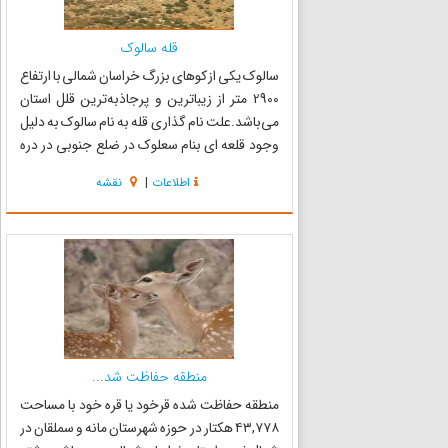
قله سالوک
سالوک یکی از کوهای بزرگ خراسان شمالی با ارتفاع
2900 متر از زیباترین و پرجاذبه‌ترین قلل استان
می‌باشد.علت نام گذاری قله به نام سالوک به دلیل
وجود قلعه ای بنام سعلوک در ضلع جنوبی در دره
زاری می‌باشد،سالوک به دلیل وجد چشمه سار‌ها و
اطلاعات
|
نقشه
آبشارهای زیبا و دیدنی و دیواره‌های بلند و ظبیعت
سرسبز و نه...
منطقه حفاظت شد...
منطقه حفاظت شده قرخود یا قره خود با مساحت
۴۳,۷۷۸ هکتار در حوزه شهرستان مانه و سملقان در