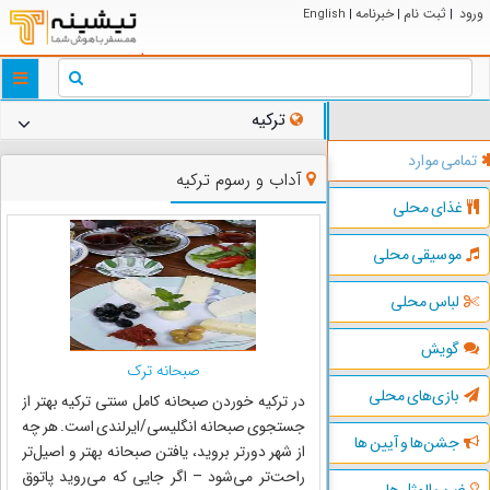
ورود
ثبت نام
خبرنامه
English
|
|
|
ggle
tion
ترکیه
تمامی موارد
آداب و رسوم ترکیه
غذای محلی
موسیقی محلی
لباس محلی
گویش
صبحانه ترک
بازی‌های محلی
در ترکیه خوردن صبحانه کامل سنتی ترکیه بهتر از
جستجوی صبحانه انگلیسی/ایرلندی است. هر چه
جشن‌ها و آیین ها
از شهر دورتر بروید، یافتن صبحانه بهتر و اصیل‌تر
راحت‌تر می‌شود – اگر جایی که می‌روید پاتوق
ضرب المثل ها