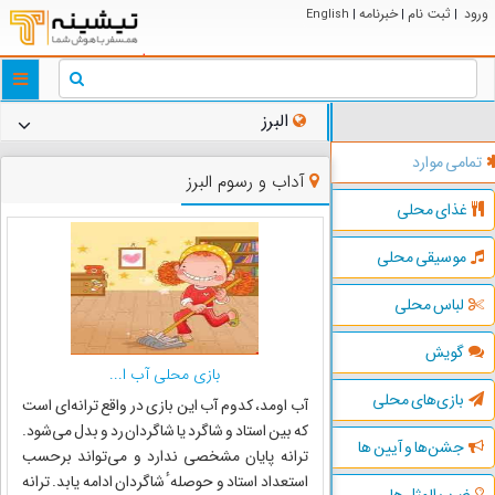
ورود
ثبت نام
خبرنامه
English
|
|
|
ggle
tion
البرز
تمامی موارد
آداب و رسوم البرز
غذای محلی
موسیقی محلی
لباس محلی
گویش
بازی محلی آب ا...
بازی‌های محلی
آب اومد، کدوم آب این بازى در واقع ترانه‌اى است
که بین استاد و شاگرد یا شاگردان رد و بدل مى‌شود.
جشن‌ها و آیین ها
ترانه پایان مشخصى ندارد و مى‌تواند برحسب
استعداد استاد و حوصله ٔ شاگردان ادامه یابد. ترانه
ضرب المثل ها