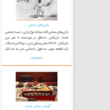
بازی‌های محلی ...
بازی‌های محلی الک دولک نوع بازی : دست جمعی
تعداد بازیکنان :حداقل در هردسته 10 نفر سن
بازیکنان : 12 تا17 سال وسایل بازی: دوتا آجریا سنگ،
یک قطعه چوب به طول 10سانتی متر به نام الک
ویک قطعه چوب به طول یک متربه نام دولک محل
اطلاعات
بازی: فضای باز، زمین صاف وهموار هدف بازی:
رشد مهارتهای حرکتی،...
گویش محلی مردم...