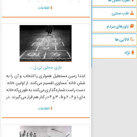
این‌گونه آغاز مى‌شود : آهای آهای آب اومد کدوم
اطلاعات
آب؟ آبی که تش خاموش کرد. کدوم تش؟ ...
طب سنتی
باورهای مردم
لالایی ها
نژاد
بازی محلی لی ل...
ابتدا زمین مستطیل هموارى را انتخاب و آن را به
شش خانه ٔ مساوى تقسیم مى‌کنند. از اولین خانه ٔ
دست راست شماره‌گذارى مى‌کنند به طورى‌که خانه
ە اى ۱ و ۶ ، ۲ و ۵ ، ۳ و ۴ در کنار هم قرار مى‌گیرند. در
بیرون دایره با فاصله ٔ دلخواه نیم‌دایره‌اى مى‌کشند و
اطلاعات
آنجا را نقطه ٔ شروع بازى مى‌دانند. قبل...