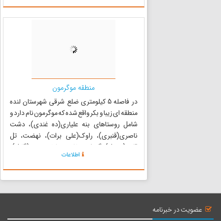
100 کیلومتر است. ...
منطقه موگرمون
در فاصله 5 کیلومتری ضلع شرقی شهرستان لنده
منطقه ای زیبا و بکر واقع شده که موگرمون نام دارد و
شامل روستاهای بنه علیاری(ده غندی)، دشت
ناصری(قنبری)، راوک(علی برات)، نهضت، تل
قلعه(ده تل)، گرداب سفلی و علیا، وحدت(گلال)،
اطلاعات
مله قاشکمری، مله آبگاوان، مورجن، ده نسه و
دلکون است. موگرمون که همزبان ...
عضویت در خبرنامه