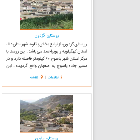
روستای گزدون
روستای گزدون، از توابع بخش پاتاوه ، شهرستان دنا ،
استان کهگیلویه و بویراحمد می‌باشد . این روستا با
مرکز استان شهر یاسوج ۶۰ کیلومتر فاصله دارد و در
مسیر جاده یاسوج به اصفهان واقع گردیده ، این
روسـتا بنا بر سرشماری سال ۱۳۹۰ تعداد ۶۴ خـانوار و
اطلاعات
|
نقشه
جمـعیت ۲۶۷ نـفر می‌باشد . این روســتا در ...
روستای مارین