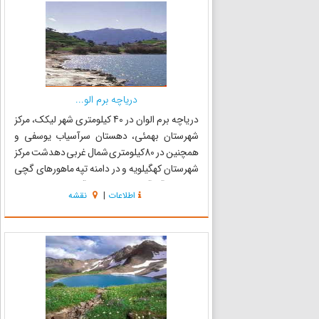
دریاچه برم الو...
دریاچه برم الوان در 40 کیلومتری شهر لیکک، مرکز
شهرستان بهمئی، دهستان سرآسیاب یوسفی و
همچنین در 80کیلومتری شمال غربی دهدشت مرکز
شهرستان کهگیلویه و در دامنه تپه ماهورهای گچی
قرار دارد. آب آن دائمی و ارتفاع آن از سطح دریا 1100
اطلاعات
|
نقشه
متر است. مساحت این دریاچه 15 هکتار و حداقل
عمق آب آن 12 متر و...