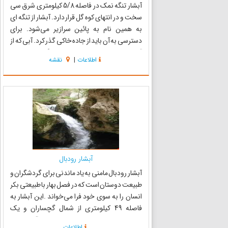
آبشار تنگه نمک در فاصله 5/8 کیلومتری شرق سی
سخت و در انتهای کوه گل قرار دارد. آبشار از تنگه ای
به همین نام به پائین سرازیر می‌شود. برای
دسترسی به آن باید از جاده خاکی گذر کرد. آبی که از
آن جاری می‌شود به رودخانه‌ی کوه گل می‌پیوندند
اطلاعات
|
نقشه
و خروشش موسیقی دل انگیز طبیعت را به خاطر
می‌آورد. ...
آبشار رودبال
آبشار رودبال مامنی به یاد ماندنی برای گردشگران و
طبیعت دوستان است که در فصل بهار با طبیعتی بکر
انسان را به سوی خود فرا می‌خواند .این آبشار به
فاصله 49 کیلومتری از شمال گچساران و یک
کیلومتری روستای رودبال قرار دارد. این آبشار که از
اطلاعات