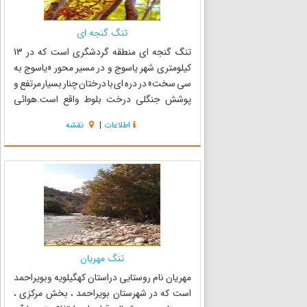
تنگ گنجه ای
تنگ گنجه ای منطقه گردشگری است که در 13
کیلومتری شهر یاسوج و در مسیر محور «یاسوج به
سی سخت» در دره ای با درختان چنار بسیار مرتفع و
پوشش جنگلی درخت بلوط واقع است.هوائی
بسیار خنک و مطبوع ،عبور رودخانه از مسیر بین دره
اطلاعات
|
نقشه
و از لابه لای درختان سر به فلک کشیده چنار این
منطقه را به محل گردشگری بسی...
تنگ مهریان
مهریان نام روستایی دراستان کهگیلویه وبویراحمد
است که در شهرستان بویراحمد ، بخش مرکزی ،