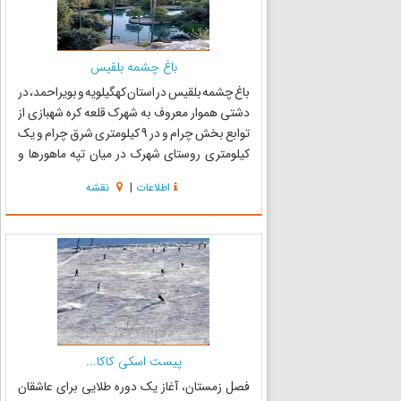
باغ چشمه بلقیس
باغ چشمه بلقیس در استان کهگیلویه و بویراحمد، در
دشتی هموار معروف به شهرک قلعه کره شهبازی از
توابع بخش چرام و در 9 کیلومتری شرق چرام و یک
کیلومتری روستای شهرک در میان تپه ماهورها و
کوهها واقع شده است این اثر در تاریخ ۷ مهر ۱۳۸۱ با
اطلاعات
|
نقشه
شمارهٔ ثبت ۶۲۸۸ به‌عنوان یکی از آثار ملی ایران به
ثبت رس...
پیست اسکی کاکا...
فصل زمستان، آغاز یک دوره طلایی برای عاشقان