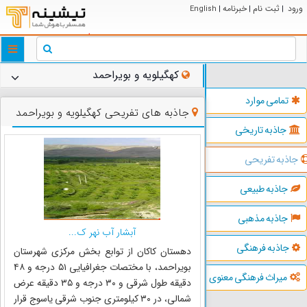
ورود
ثبت نام
خبرنامه
English
|
|
|
ggle
tion
کهگیلویه و بویراحمد
تمامی موارد
جاذبه های تفریحی کهگیلویه و بویراحمد
جاذبه تاریخی
جاذبه تفریحی
جاذبه طبیعی
جاذبه مذهبی
آبشار آب نهر ک...
جاذبه فرهنگی
دهستان کاکان از توابع بخش مرکزی شهرستان
بویراحمد، با مختصات جغرافیایی ۵۱ درجه و ۴۸
میراث فرهنگی معنوی
دقیقه طول شرقی و ۳۰ درجه و ۳۵ دقیقه عرض
شمالی، در ۳۰ کیلومتری جنوب شرقی یاسوج قرار