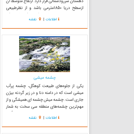
دهستان سررودشمالی قرار دارد. ارتفاع متوسط آن
ازسطح دریا 1850مترمی باشد و از نظرطبیعی
نیزمیان رودخانه مهریان درشرق و کوههای دناکه
اطلاعات
|
نقشه
درشمال آن قرار دارد محصورشده است . در واقع
روستای مهریان یک دشت پای ...
چشمه میشی
یکی از جلوه‌های طبیعت کوهگل، چشمه پرآب
میشی است که در دامنه دنا و در زیر گردنه بیژن
جاری است. چشمه میش چشمه ای همیشگی و از
مهم‌ترین چشمه‌های منطقه سی سخت به شمار
می‌رود که در امتداد دره ای طولانی با شیب نسبتاً تند
اطلاعات
|
نقشه
روان است و جویبار پرآب و سپید رنگ آن همچون
رشته‌های مروارید زینت بخش دره ...