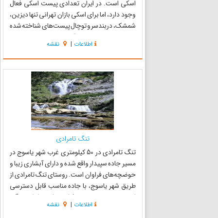
اسکی است. در ایران تعدادی پیست اسکی فعال
وجود دارد، اما برای اسکی بازان تهرانی تنها دیزین،
شمشک، دربندسر و توچال پیست‌های شناخته شده
هستند. فصل زمستان، آغاز یک دوره طلایی برای
اطلاعات
|
نقشه
عاشقان اسکی است. در ایران تعدادی پیست اسکی
فعال وجود دارد، اما برای...
تنگ تامرادی
تنگ تامرادی در 50 کیلومتری غرب شهر یاسوج در
مسیر جاده سپیدار واقع شده و دارای آبشاری زیبا و
حوضچه‌های فراوان است. روستای تنگ تامرادی از
طریق شهر یاسوج، با جاده مناسب قابل دسترسی
است. در خم هر پیچ و فراز هر شیب از این تنگه،
اطلاعات
|
نقشه
تابلوی نقاشی بی‌نظیری از شاهکارهای طبیعت را در