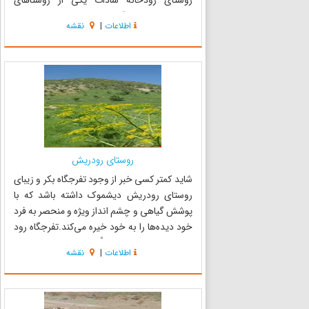
روستای رودخانه سادات یکی از روستاهای
سردسیری و خوش آب و هوای شهرستان چرام است
اطلاعات
|
نقشه
که در 75 کیلومتری دهدشت و در مسیر جاده
دهدشت به باغچه جلیل قرار دارد.وجه تسمیه ا...
روستای رودریش
شاید کمتر کسی خبر از وجود تفرجگاه بکر و زیبای
روستای رودریش دیشموک داشته باشد که با
پوشش گیاهی و چشم انداز ویژه و منحصر به فرد
خود دیده‌ها را به خود خیره می‌کند.تفرجگاه رود
ریش، واقع در فاصلة تقریباً 64 کیلومتری شمال شرق
اطلاعات
|
نقشه
دیشموک و در زیر منازل روستای فعلی رود ریش
است. این محوطه به شکل ...