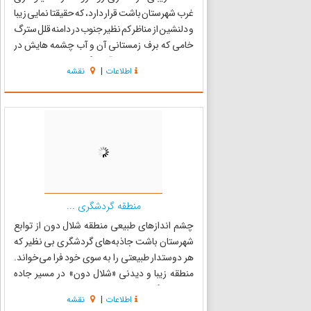
غرب شهرستان باشت قرار دارد، که حقیقتا نمایی زیبا
و دلنشین از مناظر کم نظیر جنوب در دامنه قلل سترگ
خامی که برف زمستانی آن و آب چشمه هایش در
فصول سال به صورت آبشارگون و با طی مسیری
اطلاعات
|
نقشه
بسیار دل انگیز و با طراوت رودی کم نظیر رابه نام رود
رونه، جاری ...
منطقه گردشگری ...
چشم اندازهای طبیعی منطقه شلال دون از توابع
شهرستان باشت جاذبه‌های گردشگری بی نظیر که
هر دوستدار طبیعتی را به سوی خود فرا می‌خواند.
منطقه زیبا و دیدنی «شلال دون» در مسیر جاده
ترانزیتی گچساران به شیراز و حدود پنج کیلومتری
اطلاعات
|
نقشه
شهرستان باشت قرار دارد و فاصله آن تا مرکز استان