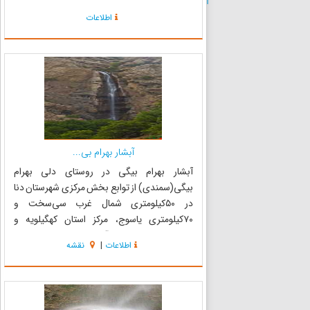
دارد. این منطقه از اطراف به ارتفاعات بلند و سر به
اطلاعات
فلک کشیده دنا محدود می‌شود. دهستان کاکان از
سطح دریا در حدود ۱۹۲۰ متر...
آبشار بهرام بی...
آبشار بهرام بیگی در روستای دلی بهرام
بیگی(سمندی) از توابع بخش مرکزی شهرستان دنا
در ۵۰کیلومتری شمال غرب سی‌سخت و
۷۰کیلومتری یاسوج، مرکز استان کهگیلویه و
بویراحمد قرار دارد . این آبشار از ارتفاعات با ارتفاعی
اطلاعات
|
نقشه
حدود 35 متر با آب بسیار خنک و گوارا به سمت
دره‌های پر پیچ و خم که پوشیده از درخت...