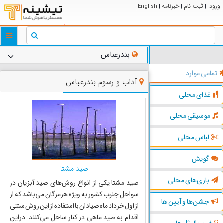
ورود
ثبت نام
خبرنامه
English
|
|
|
ggle
tion
بندرعباس
تمامی موارد
آداب و رسوم بندرعباس
غذای محلی
موسیقی محلی
لباس محلی
گویش
صید مشتا
بازی‌های محلی
صید مشتا یکی از انواع روش‌های صید آبزیان در
سواحل جنوب کشور به ویژه هرمزگان می‌باشد که از
جشن‌ها و آیین ها
از اول خرداد ماه صیادان با استفاده از این روش سنتی
اقدام به صید ماهی در کنار ساحل می‌کنند. دراین
ضرب المثل ها