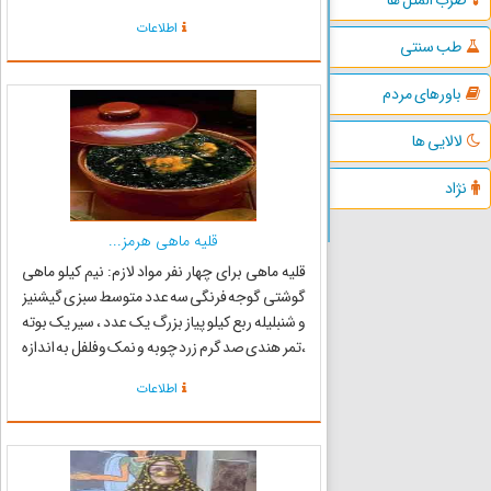
روش صید ، صیادان چوب هایی به طول حدود سه تا
اطلاعات
چهار متر درحالی که توری به دور آن کشیده اند
طب سنتی
بصورت مر...
باورهای مردم
لالایی ها
نژاد
قلیه ماهی هرمز...
قلیه ماهی برای چهار نفر مواد لازم: نیم کیلو ماهی
گوشتی گوجه فرنگی سه عدد متوسط سبزی گیشنیز
و شنبلیله ربع کیلو پیاز بزرگ یک عدد ، سیر یک بوته
،تمر هندی صد گرم زرد چوبه و نمک وفلفل به اندازه
لازم روغن نصف لیوان طرز تهیه: ماهی را به قطعات
اطلاعات
نسبتاً کوچک در می‌آوریم یک ساعت نمک
می‌زنی...