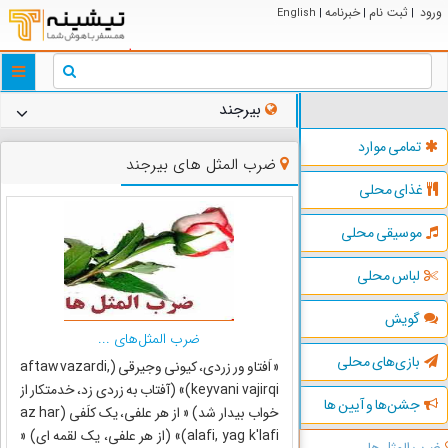
ورود
ثبت نام
خبرنامه
English
|
|
|
ggle
tion
بیرجند
تمامی موارد
ضرب المثل های بیرجند
غذای محلی
موسیقی محلی
لباس محلی
گویش
ضرب المثل‌های ...
بازی‌های محلی
« اَفتاو ور زردی، کیونی وجیرقی (aftaw vazardi,
keyvani vajirqi)» (آفتاب به زردی زد، خدمتکار از
جشن‌ها و آیین ها
خواب بیدار شد) « از هر علفی، یک کلَفی (az har
alafi, yag k'lafi)» (از هر علفی، یک لقمه ای) «
ضرب المثل ها