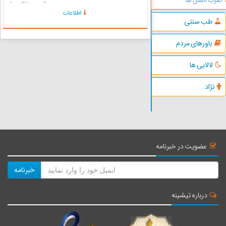
حرف بزو چاقت کِنَه، نِه کی زاغِت کِنَه (harfi bezo,
اطلاعات
chaght k'na, ne ki zaq't k'na)» (حرفی بزن که
طب سنتی
چا...
باورهای مردم
لالایی ها
نژاد
عضویت در خبرنامه
خبرنامه
درباره تیشینه