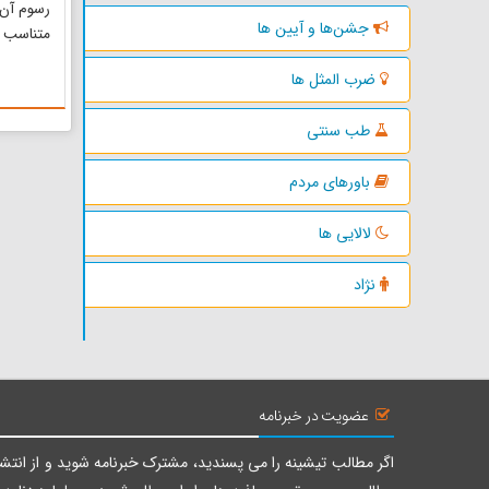
رسوم آن 
جشن‌ها و آیین ها
متناسب ب
بر هر من
ضرب المثل ها
از ورزش
روستاها
طب سنتی
مازندران
اخیرا تل
باورهای مردم
بازی...
لالایی ها
نژاد
عضویت در خبرنامه
اگر مطالب تیشینه را می پسندید، مشترک خبرنامه شوید و از انتشا