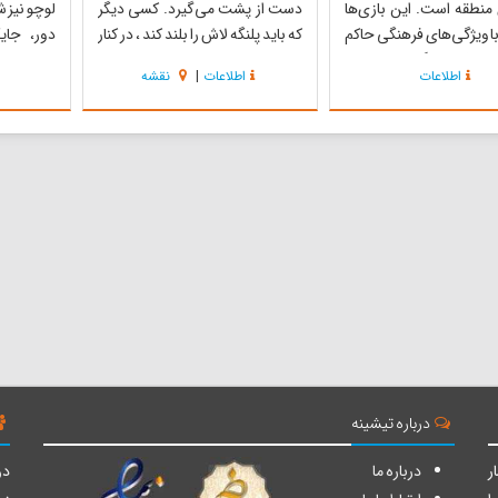
منطقه است. این بازی‌ها
دست از پشت می‌گیرد. کسی دیگر
لوچو نیز ش
ا ویژگی‌های فرهنگی حاکم
که باید پلنگه لاش را بلند کند ، در کنار
دور، جای
طقه شکل می‌گیرند. بسیاری
او ، و رو به سقفِ اتاق و بصورت
باورهای 
اطلاعات
اطلاعات
|
نقشه
‌های بومی و محلی در
صلیب قرار می‌گیرد ؛ به طوری که دو
تثبیت کرد
 و حتی شهرهای استان
دستش را از لای دو دستِ او که از
 در حال فراموشی است، اما
پشت پاها گرفته شده است ، به دور
که هر یک 
اش‌هایی صورت گرفته تا
کمرش قرار می‌دهد ، و او ...
. لو به معن
درباره تیشینه
ر
درباره ما
دو