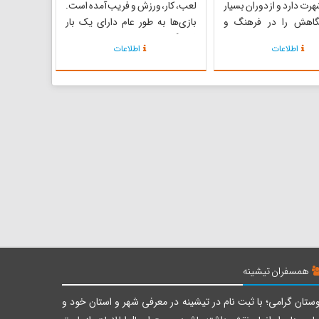
هرت دارد و از دوران بسیار
لعب، کار، ورزش و فریب آمده است.
گاهش را در فرهنگ و
بازی‌ها به طور عام دارای یک بار
ارزشی مردم مازندران
فرهنگی هستند. بازی‌های بومی،
اطلاعات
اطلاعات
ه است لوچو از دو کلمه هم
قبیله‌ای، محلی و سنتی ایرانی علاوه
وزن لوLo وچوcho ترکیب شده است
بر بار فرهنگی، از جذابیت و تنوع
دارای معنی جداگانه است
بالایی نیز برخوردار هستند. یکی از
ی لبه و کنار چیزی و واژه...
این بازیها نغعش است. این با...
همسفران تیشینه
ستان گرامی؛ با ثبت نام در تیشینه در معرفی شهر و استان خود و