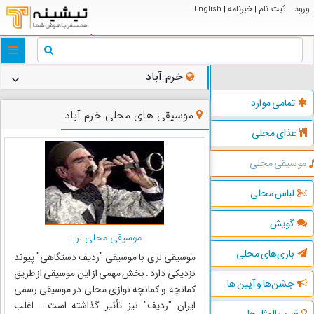
ورود
ثبت نام
خبرنامه
English
|
|
|
ggle
tion
خرم آباد
تمامی موارد
موسیقی های محلی خرم آباد
غذای محلی
موسیقی محلی
لباس محلی
گویش
موسیقی محلی لر...
بازی‌های محلی
موسیقی لری با موسیقی "ردیف دستگاهی" پیوند
نزدیکی دارد . بخش مهمی از این موسیقی از طریق
جشن‌ها و آیین ها
کمانچه و کمانچه نوازی محلی در موسیقی رسمی
ایران "ردیف" نیز تأثیر گذاشته است . اغلب
ضرب المثل ها