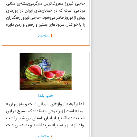
حاجی فیروز معروف‌ترین سرگرمی‌پیشه‌ی سنتی
مردمی است که در خیابان‌های ایران در روزهای
پیش از نوروز ظاهر می‌شود. حاجی فیروز رهگذران
را با خواندن سرودهای سنتی و رقص و زدن دایره
زنگی در قبال دریافت چند سکه، سرگرم می‌کند. وی
اطلاعات
به ندرت ممکن است در خانه‌ی مردم را بکوبد، که آن
گاه به محض باز شدن...
شب یلدا
یلدا برگرفته از واژه‎ای سریانی است و مفهوم آن «
میلاد» است (زیرا برخی معتقدند که مسیح در این
شب به دنیا آمد). ایرانیان باستان این شب را شب
تولد الهه مهر «میترا» می‎‎پنداشتند و به همین علت
این شب را جشن می‎گرفتند و گرد آتش جمع
اطلاعات