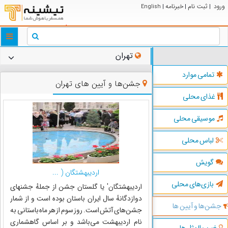
ورود
ثبت نام
خبرنامه
English
|
|
|
ggle
tion
تهران
تمامی موارد
جشن‌ها و آیین های تهران
غذای محلی
موسیقی محلی
لباس محلی
گویش
اردیبهشتگان ( ...
بازی‌های محلی
اردیبهشتگان' یا گلستان جشن از جملهٔ جشنهای
دوازدگانهٔ سال ایران باستان بوده است و از شمار
جشن‌ها و آیین ها
جشن‌های آتش است. روز سوم از هر ماه باستانی به
نام اردیبهشت می‌باشد و بر اساس گاهشماری
ضرب المثل ها