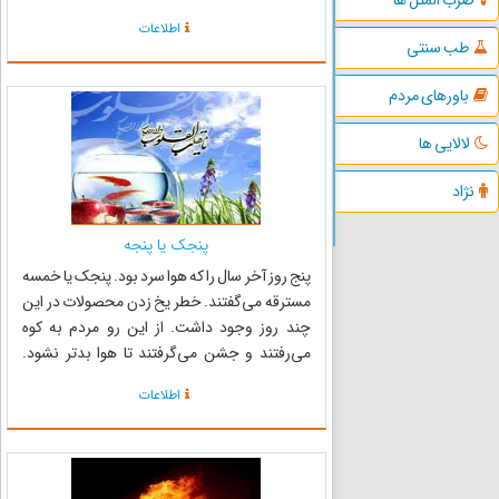
امروزین، دوم اردیبهشت خورشیدی، برابر با جشن
اطلاعات
اردیبهشت‌گان است. ایرانیان از هزاران سال پیش در
طب سنتی
روز جشن اردیبهشتگا...
باورهای مردم
لالایی ها
نژاد
پنجک یا پنجه
پنج روز آخر سال را که هوا سرد بود. پنجک یا خمسه
مسترقه می‌گفتند. خطر یخ زدن محصولات در این
چند روز وجود داشت. از این رو مردم به کوه
می‌رفتند و جشن می‌گرفتند تا هوا بدتر نشود.
جشن پنجه یا خمسه مسترقه که بصورت‌های پنجه
اطلاعات
دزدیده ، پنجک ، بهیزک (Vihezak) یا وهیجک
(Vahijak) و اندرگاه نیزآمده...