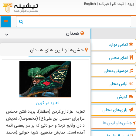
ورود
ثبت نام
خبرنامه
English
|
|
|
ggle
tion
همدان
تمامی موارد
جشن‌ها و آیین های همدان
غذای محلی
موسیقی محلی
لباس محلی
گویش
تعزیه در گزین ...
بازی‌های محلی
تعزیه: عزاداری‌کردن (مطلقا)، برپاداشتن مجلس
عزا برای حسین ابن علی(ع) (مخصوصا)، نمایش
جشن‌ها و آیین ها
دادن وقایع کربلا و حوادثی که بر سر بعضی ائمه
آمده است، نمایش مذهبی، شبیه خوانی.(محمد
ضرب المثل ها