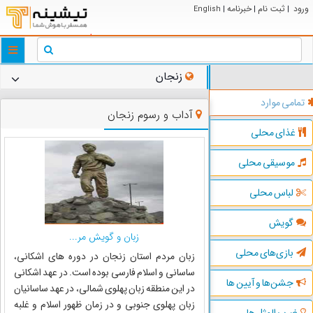
ورود
ثبت نام
خبرنامه
English
|
|
|
ggle
tion
زنجان
تمامی موارد
آداب و رسوم زنجان
غذای محلی
موسیقی محلی
لباس محلی
گویش
زبان و گویش مر...
بازی‌های محلی
زبان مردم استان زنجان در دوره ‏هاى اشکانى،
ساسانى و اسلام فارسى بوده است. در عهد اشکانى
جشن‌ها و آیین ها
در این منطقه زبان پهلوى شمالى، در عهد ساسانیان
زبان پهلوى جنوبى و در زمان ظهور اسلام و غلبه
ضرب المثل ها