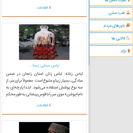
اعراب نیز زبان پهلوى جنوبى رایج بوده است. پس از
اطلاعات
استقرار اقوام ترک در زنجان و مهاجرت ترکهاى آذرى
طب سنتی
به این سر...
باورهای مردم
لالایی ها
نژاد
لباس محلی زنجا...
لباس زنانه: لباس زنان استان زنجان در ضمن
سادگی، بسیار زیبا و متنوع است. معمولاً برای سر، از
سه نوع پوشش استفاده می‌شود. ابتدا پارچه‌ای به
نام «پوشن» موی سر را با قوس پیشانی به طور محکم
محافظت می‌نماید سپس ابزار دومی که به جهت
اطلاعات
حفاظت پوشن مورد استفاده است «چنه‌التی» (زیر
چانه) نام دارد که...