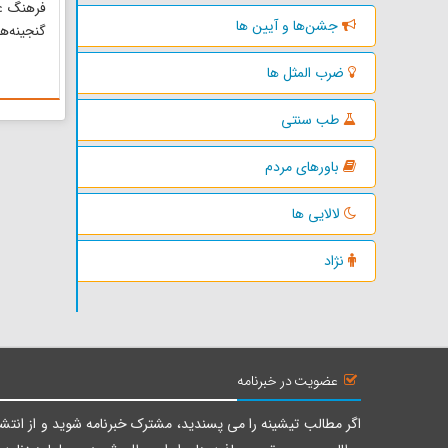
فرهنگ عا
جشن‌ها و آیین ها
گنجینه‌ه
طول سال
ضرب المثل ها
پرداخته
ضرب الم
طب سنتی
دیگر فر
محیط و 
باورهای مردم
ارتباط اس
لالایی ها
نژاد
عضویت در خبرنامه
اگر مطالب تیشینه را می پسندید، مشترک خبرنامه شوید و از انتشا