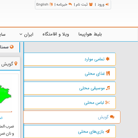
ورود
ثبت نام
خبرنامه
English
|
|
|
بلیط هواپیما
ویلا و اقامتگاه
ایران
سای
سمنا
تمامی موارد
گویش ه
غذای محلی
موسیقی محلی
لباس محلی
گویش
ضر
ضرب المثل
بازی‌های محلی
و نان ضر