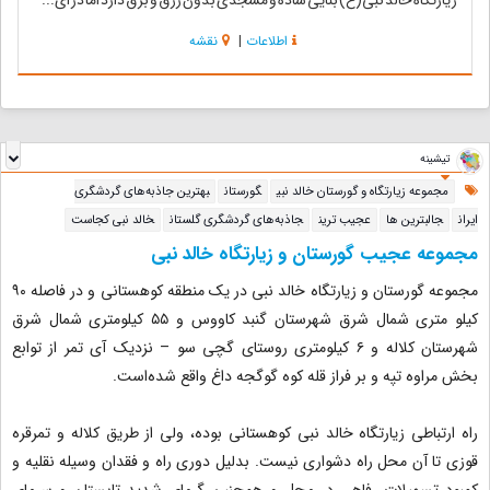
زیارتگاه خالد نبی(ع) بنایی ساده و مسجدی بدون زرق و برق دارد اما در ای...
اطلاعات
|
نقشه
تیشینه
مجموعه زیارتگاه و گورستان خالد نبی
گورستان
بهترین جاذبه‌های گردشگری
ایران
جالبترین ها
عجیب ترین
جاذبه‌های گردشگری گلستان
خالد نبی کجاست
مجموعه عجیب گورستان و زیارتگاه خالد نبی
مجموعه گورستان و زیارتگاه خالد نبی در یک منطقه کوهستانی و در فاصله ۹۰
کیلو متری شمال شرق شهرستان گنبد کاووس و ۵۵ کیلومتری شمال شرق
شهرستان کلاله و ۶ کیلومتری روستای گچی سو – نزدیک آی تمر از توابع
بخش مراوه تپه و بر فراز قله کوه گوگجه داغ واقع شده‌است.
راه ارتباطی زیارتگاه خالد نبی کوهستانی بوده، ولی از طریق کلاله و تمرقره
قوزی تا آن محل راه دشواری نیست. بدلیل دوری راه و فقدان وسیله نقلیه و
کمبود تسهیلات رفاهی در محل و همچنین گرمای شدید تابستان و سرمای