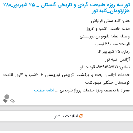
تور سه روزه طبیعت گردی و تاریخی گلستان _ 25 شهریور_280
هزارتومان_کلبه تور
هتل: کلبه سنتی قزلباش
مدت اقامت: 2شب و 3روز
وسیله نقلیه :اتوبوس توریستی
قیمت: 280.000 تومان
زمان: 25 شهریور 94
آژانس: کلبه تور
تماس: 09391457171 قره جانلو
خدمات آژانس: رفت و برگشت اتوبوس توریستی + 2شب و 3روز اقامت
کوهستان جنگلی مینودشت
همراه با تخفیف ویژه خدمات پرواز تفریحی
...
ادامه مطلب
1
اطلاعات بیشتر...