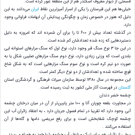
قسمتی از دیوار معروف اسکندر هم از این منطقه عبور کرده است.
خیلی‌ها هم این قبرستان را یکی از اسرار آمیزترین نقاط
ایران
می‌دانند به این
دلیل که هنوز در خصوص زمان و چگونگی پیدایش آن ابهامات فراوانی وجود
دارد.
در گذشته تعداد بیش از 600 تا را برای آن شمرده اند که امروزه به دلیل
دستبردهایی که زده شده تعدادشان کم شده است.
در این جا 3 نوع سنگ قبر وجود دارد، نوع اول که سنگ مزارهای استوانه ایی
بلندی است که وزنی زیادی دارد، نوع دوم سنگ مزارهای صلیبی شکل یا به
صورت دو نیم کره است و نوع سوم سنگ مزارهایی است که به شکل شاخ
قوچ ساخته شده و تعدادشان از دو نوع دیگر کمتر است.
این مجموعه در سال 1380 توسظ سازمان میراث فرهنگی و گردشگری استان
گلستان
در فهرست آثار ملی کشور به ثبت رسیده است.
چشمه خضر دندان
در مجاورت بقعه چوپان آتا و 100 متر پایین‌تر از آن در میان درختان چشمه
آبی وجود دارد که تقریبا در تمام فصول جریان دارد ، به اعتقاد زائران آب این
چشمه کوچک شفابخش است و برای رفع مریضی دامها و گله‌ها از آن
استفاده می‌کنند .
برخی از زائران هم برای تبرک و شفا ، آب چشمه را با خود به همراه می‌برند.