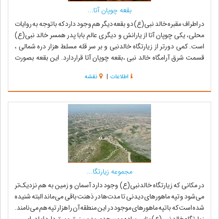
بقعه چوپان آتا...
در اطراف مقبره خالد نبی(ع) دو بقعه دیگر هم وجود دارد که با توجه به روایات
محلی، یکی چوپان آتا از یارانش و دیگری عالم بابا پدر همسر خالد نبی(ع)
است. کمی دورتر از زیارتگاه خالدنبی و بر سر قله مسلط هزار دره شمالی ،
قسمت شرق آرامگاه خالد نبی ،بقعه چوپان آتا قراردارد. این بقعه بصورت
بنایی...
اطلاعات
|
نقشه
مجموعه زیارتگا...
در مکانی که زیارتگاه خالدنبی(ع) وجود دارد آسمان و زمین به هم نزدیک‌تر
می‌شود و تپه ماهورهای دیدنی تا مدت‌ها در ذهنت باقی می‌ماند البته شنیده
شده است که با تپه ماهورهای موجود در این منطقه آن را هزار تپه هم می‌نامند.