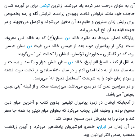
آن به عنوان درخت نذر کرده یاد می‌کنند. زائرین
ترکمن
برای بر آورده شدن
حاجات خود مانند فراوانی غلات، بهبودی زراعت، افزایش گله و رمه بخصوص
برای زایش زنان سترون و عقیم به آن دخیل می‌شوند و توسل می‌جویند و در
جهت قبله به آن نخ گره می‌زنند.
زیارتگاه اصلی مربوط به مقبره خالد
بن
سنان(ع) که به خالد نبی معروف
است. یکی از پیغمبران عرب بعد از عیسی خالد نبی غیث
بن
سنان عبسی
بود، که در گفتگوی محاوره‌ای ترکمنان، ایشان را "حالت نبی" می‌گویند.
به نقل از کتاب ناسخ التواریخ، خالد
بن
سنان شش هزار و یکصد و بیست و
سه سال بعد از به دنیا آمدن آدم و در سال ۵۳۰ میلادی بر تخت نبوت نشته
و مردم زمان خود را به شریعت "اسماعیل ذبیح اله" می‌رسد.
او در سرزمین عدن که در یمن می‌باشد، می‌زیسته‌است. و از قبیله "بنی عبس
بغیض" می‌باشد.
از آنجایکه ایشان در زمره پیامبران تبلیغی بدون کتاب و آخرین مبلغ دین
مسیح بوده و وظیفه اش ایجاب می‌کرد که بعنوان مبلغ دینی به همه جا سفر
کند و مردم را به پذیرش دین مسیح دعوت کند.
در آن زمان در
ایران
، خسرو انوشیروان پادشاهی می‌کرد و آیین زرتشت
مذهب رسمی اکثر ایرانیان بود.