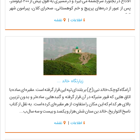
آلاداغ در بجنورد سرچشمه مى‌‌گیرد و در مسیرى به طول بیش از ۲۰۰ کیلومتر،
پس از عبور از دره‌هاى پرپیچ و خم کوهستانى، صحراى کلان، پیرامون شهر
گرگ...
اطلاعات
|
نقشه
زیارتگاه خالد ...
آرامگاه کوچک خالد نبی(ع) بر بلندای تپه ایی قرار گرفته است. مقبره ای ساده با
اتاق هایی که قبور متبرکه در آن قرار گرفته و گنبدهایی ساده‌تر و بدون تزیین
بالای هر کدام که این مکان را متفاوت از هر مقبره‌ای کرده است. به نقل از کتاب
ناسخ التواریخ، خالد بن سنان شش هزار و یکصد و بیست و سه سال ب...
اطلاعات
|
نقشه