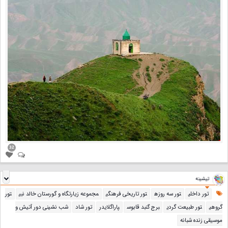
32
تیشینه
تور داخلی
تور سه روزه
تور تاریخی فرهنگی
مجموعه زیارتگاه و گورستان خالد نبی
تور
گروهی
تور طبیعت گردی
برج گنبد قابوس
پاراگلایدر
تور شاد
شب نشینی دور آتیش و
موسیقی زنده شبانه