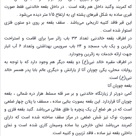
که کمربند وگنبد داخل هم رفته است . در داخل بقعه خالدنبی فقط صورت
قبری ساده به شکل قبرهای پشته ای به ارتفاع 1/5 متر دیده می‌شود .
این قبر فاقد کتیبه تاریخی می‌باشد . سقف بقعه بر روی دو ستون فلزی
استوار شده است .
در اطراف بقعه خالدنبی تعداد 33 باب زائر سرا برای اقامت و استراحت
زائرین و یک باب مسجد و 24 باب سرویس بهداشتی وتعداد 6 آب انبار
جهت ارائه خدمات به زائرین وجودارد.
در اطراف مقبره خالد نبی(ع) دو بقعه دیگر هم وجود دارد که با توجه به
روایات محلی، یکی چوپان آتا از یارانش و دیگری عالم بابا پدر همسر خالد
نبی(ع) است.
بقعه چوپان آتا
کمی دورتر از زیارتگاه خالدنبی و بر سر قله مسلط هزار دره شمالی ، بقعه
چوپان آتا قراردارد. این بقعه بصورت بنایی ساده ، مسقف با پلان چهار ضلعی
است که در هر ضلع آن یک پنچره با طاق هلالی می‌باشد .گنبد بقعه فلزی و
بصورت نوک تیز شش ضلعی در مرکز سقف ساخته شده است که دارای
کمربند می‌باشد نمای خارجی بنا ساده وسیمان کاری شده است و نمای
داخلی بقعه نیز ساده ، فاقد تزیین و کتیبه است.