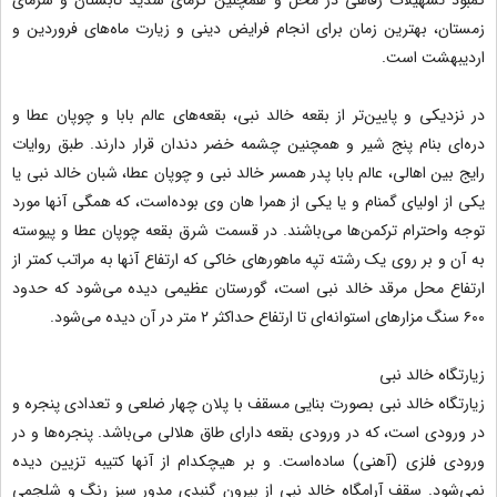
زمستان، بهترین زمان برای انجام فرایض دینی و زیارت ماه‌های فروردین و
اردیبهشت است.
در نزدیکی و پایین‌تر از بقعه خالد نبی، بقعه‌های عالم بابا و چوپان عطا و
دره‌ای بنام پنج شیر و همچنین چشمه خضر دندان قرار دارند. طبق روایات
رایج بین اهالی، عالم بابا پدر همسر خالد نبی و چوپان عطا، شبان خالد نبی یا
یکی از اولیای گمنام و یا یکی از همرا هان وی بوده‌است، که همگی آنها مورد
توجه واحترام ترکمن‌ها می‌باشند. در قسمت شرق بقعه چوپان عطا و پیوسته
به آن و بر روی یک رشته تپه ماهورهای خاکی که ارتفاع آنها به مراتب کمتر از
ارتفاع محل مرقد خالد نبی است، گورستان عظیمی دیده می‌شود که حدود
۶۰۰ سنگ مزارهای استوانه‌ای تا ارتفاع حداکثر ۲ متر در آن دیده می‌شود.
زیارتگاه خالد نبی
زیارتگاه خالد نبی بصورت بنایی مسقف با پلان چهار ضلعی و تعدادی پنجره و
در ورودی است، که در ورودی بقعه دارای طاق هلالی می‌باشد. پنجره‌ها و در
ورودی فلزی (آهنی) ساده‌است. و بر هیچکدام از آنها کتیبه تزیین دیده
نمی‌شود. سقف آرامگاه خالد نبی از بیرون گنبدی مدور سبز رنگ و شلجمی