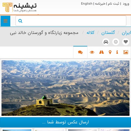
ورود
ثبت نام
خبرنامه
English
|
|
|
ggle
tion
ایران
گلستان
کلاله
مجموعه زیارتگاه و گورستان خالد نبی
ارسال عکس توسط شما ...