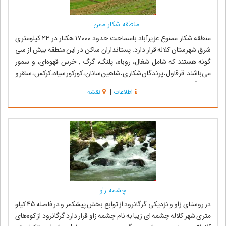
منطقه شکار ممن...
منطقه شکار ممنوع عزیزآباد بامساحت حدود ۱۷۰۰۰ هکتار در ۲۴ کیلومتری
شرق شهرستان کلاله قرار دارد. پستانداران ساکن در این منطقه بیش از سی
گونه هستند که شامل شغال، روباه، پلنگ، گرگ , خرس قهوه‌ای، و سمور
می‌باشند. قرقاول، پرندگان شکاری، شاهین‌سانان، کورکور سیاه، کرکس، سنقر و
انواع گنجشک‌س...
اطلاعات
|
نقشه
چشمه زاو
در روستای زاو و نزدیکی گرگانرود از توابع بخش پیشکمر و در فاصله 45 کیلو
متری شهر کلاله چشمه ای زیبا به نام چشمه زاو قرار دارد گرگانرود از کوه‌هاى