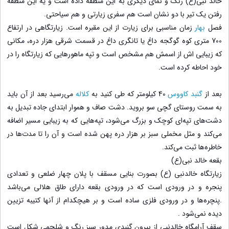
خالد نبی(ع) رنگ و نمای دیگری به این منطقه داده است و یه این منطقه
رفتن یک تیر با دو نشان است هم سفری زیارتی و هم سیاحتی.
فصل
بهار
زمان مناسبی برای زیارت از این مقبره است. زیارتگاهی در ارتفاع
700 متری کوه گوگجه داغ یا تانگری داغ در قسمت شرقی هزار دره، مکانی
که زیبایی اش از اسمش هم مشخص است و تپه ماهورهایی که زیارتگاه را در
خود احاطه کرده است.
بعد از
گنبد کاووس
40 کیلومتر که طی کنید به
کلاله
می‌رسید بعد از آن باید
به سمت روستای گچی سو بروید. دشت صاف و هموار ابتدای جاده تبدیل به
دشت‌های تپه‌ای کوچک و بزرگ می‌شود، تپه‌هایی که به زیبایی مسیر اضافه
می‌کند و مثل مخملی سبز بر هزار دره پهن شده است و آن را تا مدت‌ها در
خاطره‌ها ثبت می‌کند.
بقعه خالد نبی(ع)
زیارتگاه خالدنبی (ع) بصورت بنایی مسقف با پلان چهار ضلعی و تعدادی
پنجره و در ورودی است که در ورودی بقعه دارای طاق هلالی می‌باشد
.پنچره‌ها و در ورودی فلزی ساده است و بر هیچکدام از آنها کتیبه تزیین
دیده نمی‌شود .
سقف آرامگاه خالدنبی از بیرون گنبدی مدور سبز رنگ و شلجمی شکل است