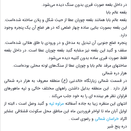
در داخل بقعه صورت قبری بدون سنگ دیده می‌شود.
بقعه عالم بابا
بقعه عالم بابا همانند بقعه چوپان عطا از حیث شکل و پلان ساخته شده‌است.
این بقعه بصورت بنایی ساده چهار ضلعی که در هر ضلع آن یک پنجره وجود
دارد.
پنجره ضلع جنوبی آن تبدیل به مدخل و در ورودی با طاق هلالی شده‌است.
سقف و گنبد این بقعه نیز مشابه گنبد بقعه چوپان عطا است. در داخل بقعه
فقط صورت قبری ساده بدون کتیبه دیده می‌شود.
ساختهای مرقد عالم بابا و چوپان عطا از سنگ‌های لونه محلی بوده‌است.
هزار دره شمالی
در قسمت شمالی زیارتگاه خالدنبی (ع) منطقه معروف به هزار دره شمالی
قرار دارد . این منطقه بدلیل داشتن راههای مختلف خاکی و تپه ماهورهای
فراوان نظر هر بیننده ای را به خود جلب می‌کند .
انتهای این منظره زیبا به جاده آسفالته
مراوه تپه
و گنبد وصل است ، البته از
اوایل آبان ماه تا اواخر فروردین ماه این مناطق محل سکونت قشلاقی عشایر
اکراد
خراسان شمالی
و رضوی است .
دره پنج شیر