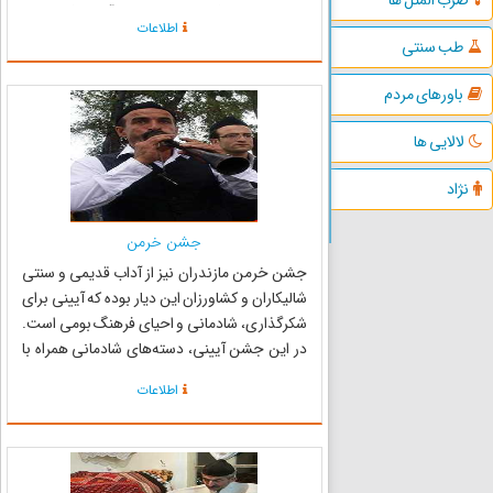
. روشن کردن فانوس، شمع و نیز آتش افروزی در
اطلاعات
شامگاه 25 نوروز ماه از جمله اعتقادات مازندرانیها در
طب سنتی
این ر...
باورهای مردم
لالایی ها
نژاد
جشن خرمن
جشن خرمن مازندران نیز از آداب قدیمی و سنتی
شالیکاران و کشاورزان این دیار بوده که آیینی برای
شکرگذاری، شادمانی و احیای فرهنگ بومی است.
در این جشن آیینی، دسته‌های شادمانی همراه با
سرنا نوازی ، زنان با لباس‌های محلی و مجمعه بر سر
اطلاعات
و همچنین مردان با ابزار و ادوات کشاورزی به اجرای
برنامه‌های...