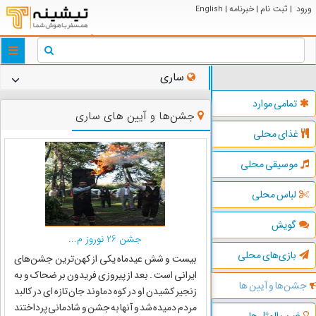
ورود
ثبت نام
خبرنامه
English
|
|
|
ggle
tion
ساری
تمامی موارد
جشن‌ها و آیین های ساری
غذای محلی
موسیقی محلی
لباس محلی
گویش
جشن 26 نوروز م...
بازی‌های محلی
بیست و شش عیدماه یکی از کهن‌ترین جشن‌های
ایرانی است . بعد از پیروزی فریدون بر ضحاک و به
جشن‌ها و آیین ها
زنجیر کشیدن او در کوه دماوند جان تازه ای در کالبد
مردم دمیده شد و آنها به جشن و شادمانی پرداختند
ضرب المثل ها