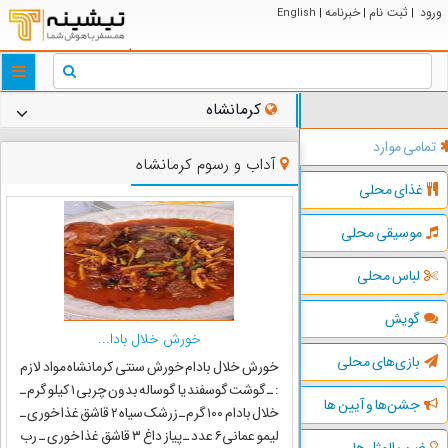
ورود
ثبت نام
خبرنامه
English
|
|
|
ggle
tion
کرمانشاه
تمامی موارد
آداب و رسوم کرمانشاه
غذای محلی
موسیقی محلی
لباس محلی
گویش
خورش خلال بادا...
بازی‌های محلی
خورش خلال بادام خورش سنتی کرمانشاه مواد لازم
: ـ گوشت گوسفند یا گوساله بدون چربی ۱ کیلو گرم ـ
جشن‌ها و آیین ها
خلال بادام ۱۰۰ گرم ـ زرشک سیاه ۲ قاشق غذا خوری ـ
لیمو عمانی۶ عدد ـ پیاز داغ ۳ قاشق غذا خوری ـ رب
ضرب المثل ها