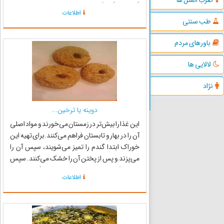
گوجه فرنگی ۵/۱ قاشق غذا خوری ـ زعفران دم کرده
اطلاعات
۲ قاشق غذا خوری ـ نمک ...
طب سنتی
باورهای مردم
لالایی ها
نژاد
دوینه یا ترخین...
این غذا را بیش‌تر در زمستان می‌خورند و مواد اصلی
آن را در بهار و تابستان فراهم می‌کنند.برای تهیه این
خوراک ابتدا گندم را تمیز می‌شویند، سپس آن را
می‌پزند و پس از پختن آن را خشک می‌کنند. سپس
بلغور را آسیاب می‌کنند. از چندی قبل دوغ را در مشک
اطلاعات
می‌ریزند تا آبش گرفته شود. پس از آن با بلغور ...