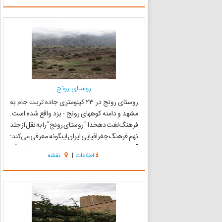
دارای پنج قنات اصلی...
روستای رونج
روستای رونج در ۲۳ کیلومتری جاده تربت جام به
مشهد و دامنه کوههای رونج - بزد واقع شده است.
فرهنگ لغت دهخدا " روستای رونج" را به نقل از جلد
نهم فرهنگ جغرافیایی ایران اینگونه معرفی می‌کند:
"دهی از بخش تربت جام شهرستان مشهد. سکنه آن
اطلاعات
|
نقشه
۱۶۱۷ تن. آب آن از قنات. محصولات آنجا غلات و پنبه.
صنا...