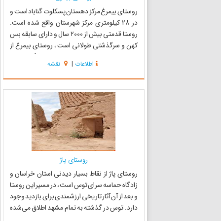
روستای بیمرغ مرکز دهستان پسکلوت گناباد است و
در 28 کیلومتری مرکز شهرستان واقع شده است.
روستا قدمتی بیش از ۲۰۰۰ سال و دارای سابقه بس
کهن و سرگذشتی طولانی است ، روستای بیمرغ از
اطراف با روستاهای روشناوند ، نوده پشنگ ،اروک ،
اطلاعات
|
نقشه
شوراب همجوار است . در نزدیک این روستا آثار
باستانی معروف به تپه...
روستای پاژ
روستاى پاژ از نقاط بسیار دیدنى استان خراسان و
زادگاه حماسه سرای توس است ، در مسیر این روستا
و بعد از آن آثار تاریخی ارزشمندی برای بازدید وجود
دارد. توس در گذشته به تمام مشهد اطلاق می‌شده
ولی امروزه تنها به محدوده شهر تابران اطلاق