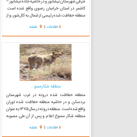
شرقی شهرستان نیشابور و در حاشیه جاده نیشابور –
کاشمر در استان خراسان رضوی واقع شده است.
منطقه حفاظت شده رئیسی از شمال به کال‌شور، و از
شرق به جاده شوسه روستای همایی، در جنوب از
اطلاعات
|
نقشه
روستای همایی تا شاه‌بخش و از این نقطه تا امتداد
جادهٔ صعب‌العبور تا...
منطقه شکارممنو...
منطقه حفاظت شده درونه در غرب شهرستان
بردسکن و در حاشیه منطقه حفاظت شده توران
واقع شده است. منطقه درونه در سال ۱۳۷۵ به عنوان
منطقه شکار ممنوع اعلام و پس از آن طی مصوبه
شماره ۲۷۳ شورای عالی محیط زیست مورخ
اطلاعات
|
نقشه
۱۳۸/۱/۱۹ بعنوان منطقه حفاظت شده به مناطق