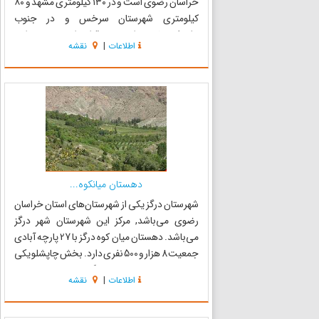
خراسان رضوی است و در ۱۳۰ کیلومتری مشهد و ۸۰
کیلومتری شهرستان سرخس و در جنوب
رشته‌کوه‌های هزارمسجد قرار دارد. وسعت این
اطلاعات
|
نقشه
دریاچه حدود ۸۰ هکتاراست و عمیق‌ترین نقطه آن
۱۲ متر می‌باشد. آب این دریاچه ا...
دهستان میانکوه...
شهرستان درگز یکی از شهرستان‌های استان خراسان
رضوی می‌باشد, مرکز این شهرستان شهر درگز
می‌باشد. دهستان میان کوه درگز با 27 پارچه آبادی
جمعیت 8 هزار و 500 نفری دارد. بخش چاپشلو یکی
از بخش‌های شهرستان درگز در استان خراسان
اطلاعات
|
نقشه
رضوی ایران است دربندی روستای زیبایی در منطقه
میانکوه است که تا م...