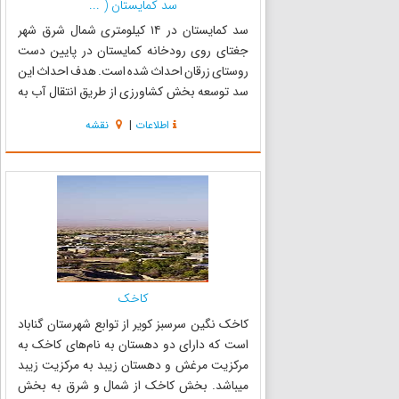
سد کمایستان ( ...
سد کمایستان در ۱۴ کیلومتری شمال شرق شهر
جغتای روی رودخانه کمایستان در پایین دست
روستای زرقان احداث شده است. هدف احداث این
سد توسعه بخش کشاورزی از طریق انتقال آب به
زمینهای کشاورزی واقع در سمت چپ رودخانه
اطلاعات
|
نقشه
,ایجاد مرکز تفریحی و گردشگری و پرورش آبزیان
می‌باشد. سد کمایستان به دلیل نزدیکی به...
کاخک
کاخک نگین سرسبز کویر از توابع شهرستان گناباد
است که دارای دو دهستان به نام‌های کاخک به
مرکزیت مرغش و دهستان زیبد به مرکزیت زیبد
میباشد. بخش کاخک از شمال و شرق به بخش