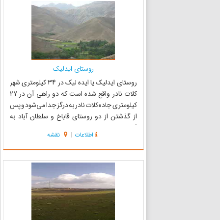
روستای ایدلیک
روستای ایدلیک یا ایده لیک در 34 کیلومتری شهر
کلات نادر واقع شده است که دو راهی آن در 27
کیلومتری جاده کلات نادر به درگز جدا می‌شود و پس
از گذشتن از دو روستای قاباخ و سلطان آباد به
آخرین روستا در این مسیر یعنی ایدلیک میرسد. این
اطلاعات
|
نقشه
روستا حدود 250 خانوار دارد و شغل اصلی مردم آن
کشاورزی و دا...