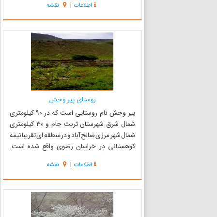
اطلاعات
|
نقشه
می‌شود، این سرزمین که از تاریخی کهن در قبل و
بعد از اسل...
روستای پیر وحش
پیر وحش نام روستایی است که در 90 کیلومتری
شمال شرق شهرستان تربت جام و 30 کیلومتری
شمال شهر مرزی صالح آباد و در منطقه ای تقریبا نیمه
کوهستانی در خراسان رضوی واقع شده است.
کوههای اطراف این روستا را نوع خاصی درخت پسته
اطلاعات
|
نقشه
فرا گرفته که بصورت طبیعی رشد کرده است. تمامی
این کوهها تحت نظر آستان ق...