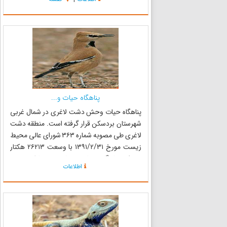
و دره‌های نسبتا عمیق، دارای تراکم گیاهی و جانوری
مناسبی است. ۲۳ چشم...
پناهگاه حیات و...
پناهگاه حیات وحش دشت لاغری در شمال غربی
شهرستان بردسکن قرار گرفته است. منطقه دشت
لاغری طی مصوبه شماره ۳۶۳ شورای عالی محیط
زیست مورخ ۱۳۹۱/۲/۳۱ با وسعت ۲۶۲۱۳ هکتار
بعنوان پناهگاه حیات وحش به مناطق تحت
اطلاعات
مدیریت سازمان حفاظت محیط زیست پیوسته
است. گونه شاخص گیاهی این منطقه قیچ می‌باشد
که همرا...