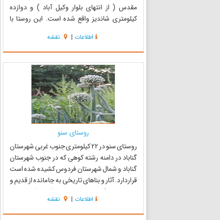
مقدس ( از انتهای بلوار وکیل آباد ) و دوازده
کیلومتری شاندیز واقع شده است. این روستا با
قدمتی زیاد و طبیعتی بکر و زیبا یکی از مناطق زیبای
اطلاعات
|
نقشه
ییلاقی وگردشگری مشهد به محسوب می‌شود.
زشک در دره ای خو...
روستای سنو
روستای سنو در 22 کیلومتری جنوب غربی شهرستان
گناباد در دامنه رشته کوهی که در جنوب شهرستان
گناباد و شمال شهرستان فردوس کشیده شده است
قراردارد. آثار و بناهای تاریخی به جا مانده از قدیم و
همچنین حکایتهای تاریخی پیرامون این روستا
اطلاعات
|
نقشه
قدمت آن را به بیش از 1500 سال قبل می‌رساند. آنچه
که در طول ت...