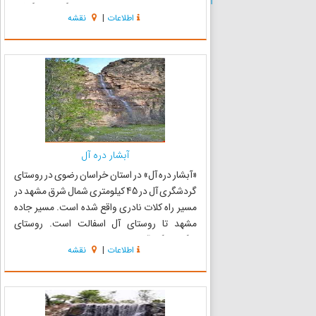
زیباست که در دل کوه و میان باغهای گردو قرار گرفته
اطلاعات
|
نقشه
است که به‌عنوان جاذبه‌های بار می‌توان نام برد. از
می...
آبشار دره آل
«آبشار دره آل» در استان خراسان رضوی در روستای
گردشگری آل در 45 کیلومتری شمال شرق مشهد در
مسیر راه کلات نادری واقع شده است. مسیر جاده
مشهد تا روستای آل اسفالت است. روستای
شگفت‌انگیز آل در 45 کیلومتری شمال مشهد در
اطلاعات
|
نقشه
جاده کلات و دره‌ای به نام کارده واقع شده است در
نزدیکی این روستا سد نسبتا...