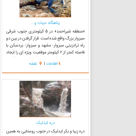
پناهگاه حیات و...
«منطقه شیراحمد» در 5 کیلومتری جنوب شرقی
سبزوار بزرگ واقع شده است. قرار گرفتن در بین دو
راه ترانزیتی سبزوار- مشهد و سبزوار- بردسکن با
فاصله کمتر از 2 کیلومتر موقعیت ویژه ای را ایجاد
نموده تا ارزشهای آموزشی- پژوهشی و تفرجگاهی
اطلاعات
|
نقشه
آن بیشتر مورد توجه مردم قرار گیرد. این منطقه از
اقلیم خشک و ک...
دره ایدلیک
دره زیبا و بکر ایدلیک در جنوب روستایی به همین