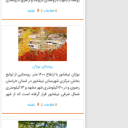
روستا از جنوب با روستای بازوبند و از شرق با روستای
معتمدیه و از شمال با روستای اقبالیه همسایه است .
اطلاعات
|
نقشه
در غرب نیز با اراضی کشاورزی روستای حاجی آباد
(خالی از سکنه) م...
روستای بوژان
بوژان نیشابور با ارتفاع ۱۶۰۰ متر، روستایی از توابع
بخش مرکزی شهرستان نیشابور در استان خراسان
رضوی و در 120 کیلومتری شهر مشهد و 13 کیلومتری
شمال شرقی نیشابور قرار گرفته است که از شهر
نیشابور جاده ای آسفالته جهت ورود به این روستا
اطلاعات
|
نقشه
وجود دارد. در مورد وجه تسمیه بوژان چند نظریه
وجود دارتد. ...