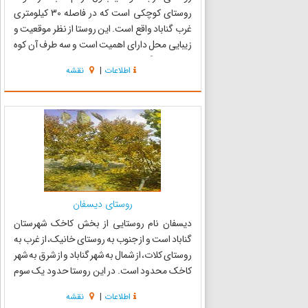
روستای کوچکی است که در فاصله 30 کیلومتری
غرب گناباد واقع است. این روستا از نظر موقعیت و
زیبایی محل دارای اهمیت است و سه طرف آن کوه
مرتفع قرار گرفته و مشتمل بر درخت‌های تنومند و
اطلاعات
|
نقشه
هوای سرد و منظره و آبشاری زیبا است که حدود 6
متر ارتفاع دارد. د...
روستای دیسفان
دیسفان نام روستایی از بخش کاخک شهرستان
گناباد است و از جنوب به روستای خانیک، از غرب به
روستای کلات، از شمال به شهر گناباد و از شرق به شهر
کاخک محدود است. در این روستا حدود یک سوم
اراضی به کاشت درخت و دو سوم بقیه به زعفران و
اطلاعات
|
نقشه
سایر محصولات دانه‌ای اختصاص دارد و این محل