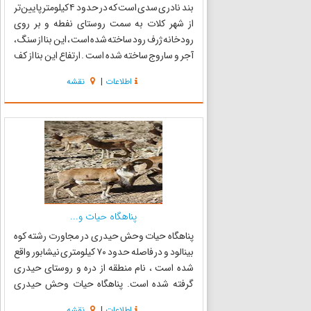
بند نادری سدی است که در حدود ۴ کیلومتر پایین‌تر
از شهر کلات به سمت روستای نفطه و بر روی
رودخانه ژرف رود ساخته شده است ، این بنا از سنگ ،
آجر و ساروج ساخته شده است . ارتفاع این بنا از کف
رودخانه ۷۰ متر است اما هم اکنون فقط 25 متر ارتفاع
اطلاعات
|
نقشه
دارد به نحوی که هر قدر از کف رودخانه به طرف بالا
...
پناهگاه حیات و...
پناهگاه حیات وحش حیدری در مجاورت رشته کوه
بینالود و در فاصله حدود ۷۰ کیلومتری نیشابور واقع
شده است ، نام منطقه از دره و روستای حیدری
گرفته شده است. پناهگاه حیات وحش حیدری
کوهستانی و صخره‌ای و دارای تپه‌ماهورهای فراوان
اطلاعات
|
نقشه