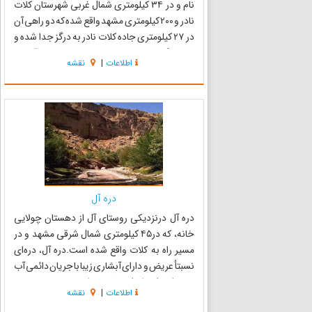
نام و در ۳۴ کیلومتری شمال غربی شهرستان کلات
نادر و ۲۰۰ کیلومتری مشهد واقع شده که دو راهی آن
در ۲۷ کیلومتری جاده کلات نادر به درگز جدا شده و
پس از گذشتن از دو روستای قاباخ و سلطان آباد به
اطلاعات
|
نقشه
آخرین روستا در این مسیر یعنی ایدلیک میرسد.
رودخانه ا...
دره آل
دره آل درنزدیکی روستای آل از دهستان چولایی
خانه، که در۴۵ کیلومتری شمال شرقی مشهد و در
مسیر راه به کلات واقع شده است.دره آل، دره‌ای
نسبتأ عریض و دارای آبشاری زیبا با جریان دائمی آب
می‌باشد که از کوه‌های هزار مسجد سرچشمه
اطلاعات
|
نقشه
می‌گیرد این دره به زواندرخ در روستایی به همین