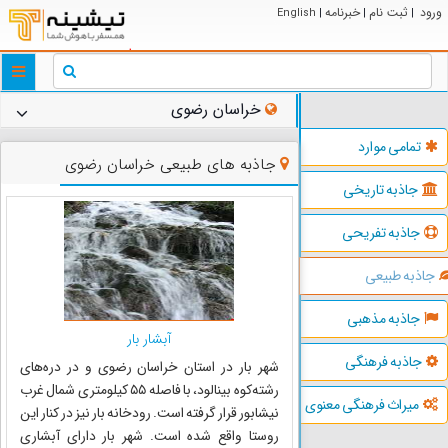
ورود
ثبت نام
خبرنامه
English
|
|
|
ggle
tion
خراسان رضوی
تمامی موارد
جاذبه های طبیعی خراسان رضوی
جاذبه تاریخی
جاذبه تفریحی
جاذبه طبیعی
جاذبه مذهبی
آبشار بار
جاذبه فرهنگی
شهر بار در استان خراسان رضوی و در دره‌های
رشته‌کوه بینالود، با فاصله ۵۵ کیلومتری شمال غرب
میراث فرهنگی معنوی
نیشابور قرار گرفته است. رودخانه بار نیز در کنار این
روستا واقع شده است. شهر بار دارای آبشاری