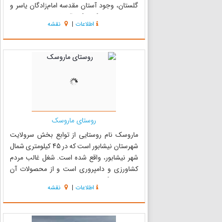
گلستان، وجود آستان مقدسه امام‌زادگان یاسر و
ناصر به اهمیت گردشگری آن افزوده است. روستای
اطلاعات
|
نقشه
حصار گلستان یکی از روستاهای خوش آب و هوا در
جنوب غرب مشهد و در ح...
روستای ماروسک
ماروسک نام روستایی از توابع بخش سرولایت
شهرستان نیشابور است که در 45 کیلومتری شمال
شهر نیشابور، واقع شده است. شغل غالب مردم
کشاورزی و دامپروری است و از محصولات آن
می‌توان به گندم ، جو، سیفی جات و چقندر قند و...
اطلاعات
|
نقشه
اشاره کرد. روستای ماروسک دارای دوباب مسجد
است. مسجد قدیمی روستا سابقه ای حد...