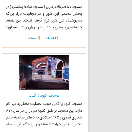
مسجد صاحب‌الامرتبریز ( مسجد شاه طهماسب ) در
بخش قدیمی این شهر و در مجاورت بازار بزرگ
سرپوشیده این شهر قرار گرفته است. این بقعه،
خانقاه مهرپرستان بوده و نام مهران رود و اسطوره
قربانی مهرپرستانه گاو در کنار نام بقعه صاحب‌الامر
اطلاعات
|
نقشه
گواه صادقی بر این نظر می‌باشد. مسجد
صاحب‌الامر از مساجد قدیم...
مسجد کبود ( گـ...
مسجد کبود یا گـُی مچید ،عمارت مظفریه نیز نام
دارد،این مسجد بر طبق کتیبهٔ سردر آن در سال ۸۷۰
هجری قمری و ۱۴۶۵ میلادی به دستور صالحه خانم
دختر سلطان جهانشاه مقتدرترین حکمران سلسله
قره‌قویونلو که فردی زیبا پسند و شاعر بود بنا نهاده