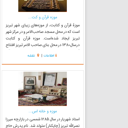
موزه قرآن و کت...
موزهٔ قرآن و کتابت، از موزه‌های زیبای شهر تبریز
است که در محل مسجد صاحب‌الامر و در مرکز شهر
تبریز ایجاد شده‌است. موزه قرآن و کتابت
درسال1380 در محل بنای صاحب الامر تبریز افتتاح
گردید. در این موزه مجموعه نفیسی از نسخ قرآن
اطلاعات
|
نقشه
مجید مربوط به دوره‌های مختلف تاریخ و قطعات
زیبایی از آثار خوشنوی...
موزه و خانه اس...
استاد شهریار در سال 1285 شمسی در بازارچه میرزا
نصرالله تبریز (چایکنار) متولد شد. نام پدرش حاج