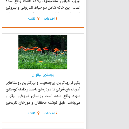
تبریز، خیابان مقصودیه، پلاک هفت واقع شده
است. این خانه شامل دو حیاط اندرونی و بیرونی
است که حیاط اندرونی در ضلع جنوبی و حیاط
اطلاعات
|
نقشه
بیرونی در ضلع شمالی بنا قرار دارد. خانه در دو طبقه
ساخته شده و ش...
روستای لیقوان
یکی از زیباترین، پرجمعیت و بزرگترین روستاهای
آذربایجان شرقی که در دره ای با صفا و دامنه کوه‌های
سهند واقع شده است روستای تاریخی لیقوان
می‌باشد. طبق نوشته محققان و مورخان تاریخی
سابقه تاریخی روستای لیقوان به قبل از اسلام بر
اطلاعات
|
نقشه
می‌گردد،این روستا که یکی از روستاهای آذربایجان
شرقی است، در 36...