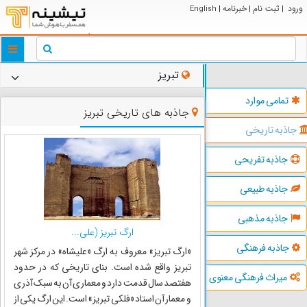
ورود
ثبت نام
خبرنامه
English
|
|
|
ggle
tion
تبریز
تمامی موارد
جاذبه های تاریخی تبریز
جاذبه تاریخی
جاذبه تفریحی
جاذبه طبیعی
جاذبه مذهبی
ارگ تبریز (علی...
جاذبه فرهنگی
«ارگ تبریز» معروف به ارگ «علیشاه» در مرکز شهر
تبریز واقع شده است. بنای تاریخی که در حدود
میراث فرهنگی معنوی
هفتصد سال قدمت دارد و معماری آن به سبک آذری
و معمار آن استاد «فلکی تبریز» است. این ارگ یکی از