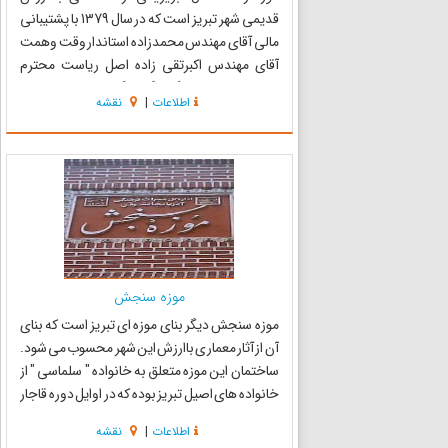
قدیمی شهر تبریز است که در سال 1379 با پشتیبانی
مالی آقای مهندس محمدزاده استاندار وقت وهمت
آقای مهندس اکبرتقی زاده اصل ریاست محترم
سازمان میراث فرهنگی وگردشگری وقت ، خریداری
اطلاعات
|
نقشه
ومرمت گردید. موزه زنده سفال بخشی از بیرونی
خانه ای قاجاری است که متعل...
موزه سنجش
موزه سنجش دی‍گ‍ر ب‍ن‍‍ا‌ی م‍وزه ا‌ی ت‍ب‍ری‍ز اس‍ت ک‍ه ب‍ن‍‍ا‌ی
آن از آث‍‍ار م‍‍ع‍م‍‍ار‌ی ب‍‍ا‌ارزش ای‍ن ش‍‍ه‍ر م‍ح‍س‍وب م‍‍ی ش‍ود.
س‍‍اخ‍ت‍م‍‍ان ای‍ن م‍وزه م‍ت‍‍ع‍ل‍ق ب‍ه خ‍‍ان‍و‌اده " س‍ل‍م‍‍اس‍‍ی " از
خ‍‍ان‍و‌اده ه‍‍ا‌ی اص‍ی‍ل ت‍ب‍ری‍ز ب‍وده ک‍ه در او‌ای‍ل دوره قاجار
در محله مقصودیه...
اطلاعات
|
نقشه