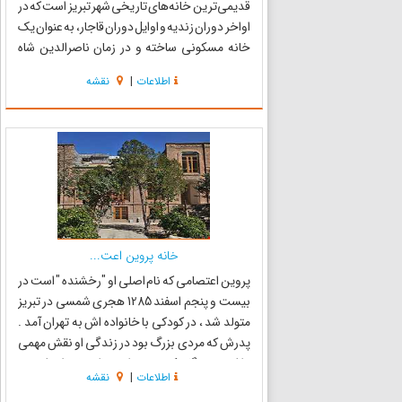
قدیمی‌ترین خانه‌های تاریخی شهر تبریز است که در
اواخر دوران زندیه و اوایل دوران قاجار، به عنوان یک
خانه مسکونی ساخته و در زمان ناصرالدین شاه
قاجار، نوسازی و با نقاشی‌هایی تزیین شده است.
اطلاعات
|
نقشه
این اثر در تاریخ ۲۳ فروردین ۱۳۷۶ با شمارهٔ ثبت
۱۸۵۰ به‌ع...
خانه پروین اعت...
پروین اعتصامی که نام اصلی او "رخشنده " است در
بیست و پنجم اسفند 1285 هجری شمسی در تبریز
متولد شد ، در کودکی با خانواده اش به تهران آمد .
پدرش که مردی بزرگ بود در زندگی او نقش مهمی
داشت,و هنگامیکه متوجه استعداد دخترش شد ، به
اطلاعات
|
نقشه
پروین در زمینه سرایش شعر کمک کرد. خانه پروین