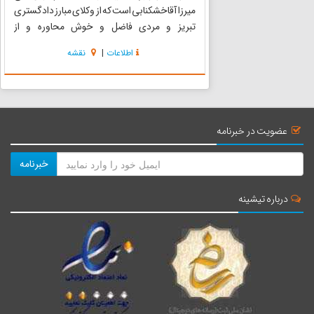
میرزا آقاخشکنابی است که از وکلای مبارز دادگستری
تبریز و مردی فاضل و خوش محاوره و از
خوش‌نویسان دوره خود و با ایمان و کریم‌الطبع بوده
اطلاعات
|
نقشه
است. در سال 1328 هجری قمری که تبریز آبستن
حوادث مشروطیت بود...
عضویت در خبرنامه
خبرنامه
درباره تیشینه