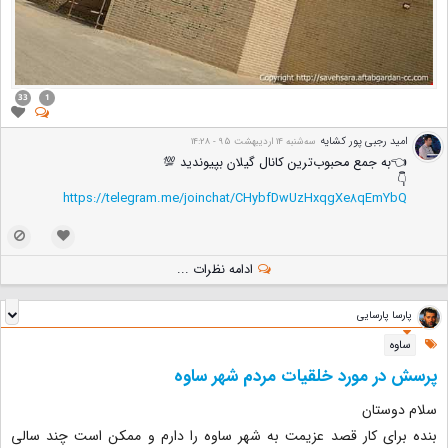
33
1
امید رجبی پور کشایه
ﺳﻪشنبه 14 اردیبهشت 95 - 14:28
👈به جمع محبوب‌ترین کانال گیلان بپیوندید 💯
👇
https://telegram.me/joinchat/CHybfDwUzHxqgXe8qEmYbQ
ادامه نظرات ...
پارسا پارسایی
ساوه
پرسش در مورد خلقیات مردم شهر ساوه
سلام دوستان
بنده برای کار قصد عزیمت به شهر ساوه را دارم و ممکن است چند سالی