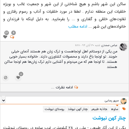
ساکن این شهر باشم و هیچ شناختی از این شهر و جمعیت غالب و بویژه
خلقیات این منطقه ندارم . لطفا در مورد خلقیات و آداب و رسوم رفتاری و
تفاوت‌های خلقی و گفتاری و ... را بفرمایید. به دلیل اینکه با فرزندان و
خانواده‌های این شهر
...
ادامه مطلب
37
8
عباس صمدی
شنبه 30 آبان 94 - 11:28
من یکی از دوستانم اهل اونجاهست و ترک زبان هم هستند آدمای خیلی
خوبند. تو اونجا باغ دارند و محصولات کشاورزی دارند. خانواده بسیار خوبی
هستند. تا اونجا هم که من میدونم و آشنایی دارم ترک زبان‌ها هم اونجا ساکن
هستند
2
ادامه نظرات ...
سپهر رسایی
ساوه
جاذبه طبیعی
چنار کهن نیوشت
روستای نیوشت
چنار کهن نیوشت
یکی از این آثار طبیعی - ملی در 28 کیلومتری غرب ساوه در روستای نیوشت