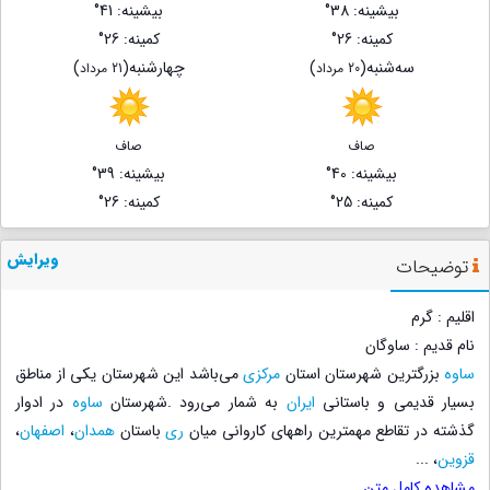
بیشینه
: 38°
بیشینه
: 41°
کمینه
: 26°
کمینه
: 26°
ﺳﻪشنبه
(
)
چهارشنبه
(
)
20 مرداد
21 مرداد
صاف
صاف
بیشینه
: 40°
بیشینه
: 39°
کمینه
: 25°
کمینه
: 26°
ویرایش
توضیحات
اقلیم : گرم
نام قدیم : ساوگان
ساوه
بزرگترین شهرستان استان
مرکزی
می‌باشد این شهرستان یکی از مناطق
بسیار قدیمی و باستانی
ایران
به شمار می‌رود .شهرستان
ساوه
در ادوار
گذشته در تقاطع مهمترین راههای کاروانی میان
ری
باستان
همدان
،
اصفهان
،
قزوین
،
...
مشاهده کامل متن