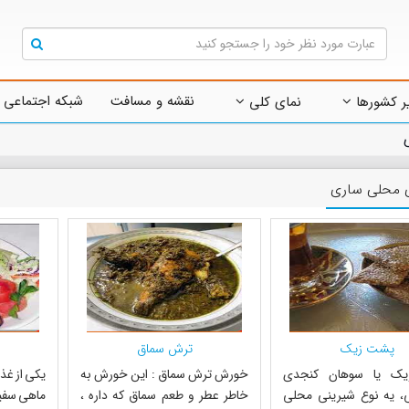
نقشه و مسافت
شبکه اجتماعی 
ر کشورها
نمای کلی
 محلی ساری
پشت زیک
ترش سماق
یک یا سوهان کنجدی
خورش ترش سماق : این خورش به
یکی از غذ
ی، یه نوع شیرینی محلی
خاطر عطر و طعم سماق که داره ،
ماهی سفید