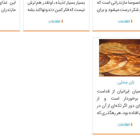
صوصا مازندرانی است که
بسیار بسیار لذیذه ، اونقدر هم ترش
این غذای
و شکر درست میشود و برای
نیست که فکر کنین دندونها کند بشه
مازندران 
 کار فکری انجام می‌دهند ،
، بسیار لذیذه . سماق خاصیت
ماهی سفی
اطلاعات
اطلاعات
د است زیرا فسفر موجود در
درمانی دارد و برای سلامت اندام‌ها
یک و نیم 
ای سلول‌های مغزیست.
مفید است اما همانند زعفران مصرف
ذاریش به خاطر پرنده ای
زیاده از حد آن مضر میباشد. سینه
گوجه فرنگی 1 ق
ام زیک که زیستگاهش در
مرغ: 3 عدد سبزی خورشت: 500 گرم
 و ...
پ...
نان محلی
یان ایرانیان از قداست
 برخوردار است و از
 دور اگر تکه‌ای از آن در
افتاده بود، هر رهگذری که
دید، از زمین برداشته و پس
اطلاعات
ر آن، در جای بلندی می‌نهاد
کسی بر روی آن پا بگذارد؛