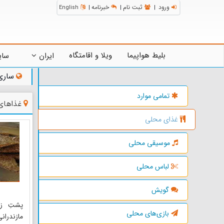
ورود
ثبت نام
خبرنامه
English
|
|
|
بلیط هواپیما
ویلا و اقامتگاه
ایران
سای
ساری
تمامی موارد
غذاهای
غذای محلی
موسیقی محلی
لباس محلی
گویش
پشتِ ز
بازی‌های محلی
مازندران