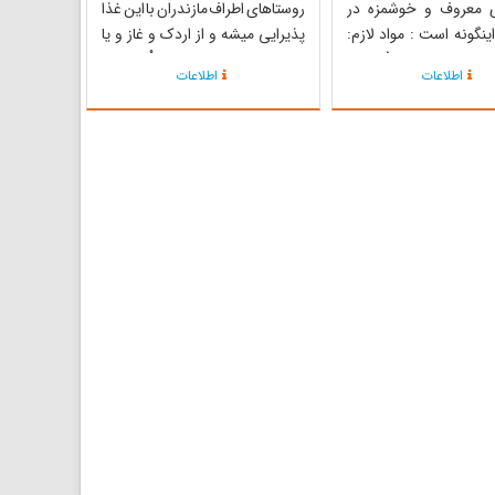
 معروف و خوشمزه در
روستا‌های اطراف مازندران با این غذا
اینگونه است : مواد لازم:
پذیرایی میشه و از اردک و غاز و یا
د یک عدد درشت(حداقل
پرنده‌های وحشی نظیر خوتْکا ، پِرِلا و
اطلاعات
اطلاعات
کیلو گرم) سبزی‌های معطر
... ) استفاده میشه. غیر از مراسم
300 گرم رب انار 2 قاشق سرپر رب
عروسی در مهمانی‌ها ی عید ، پاگشا و
ا...
... هم سرو میشه. حالت خودمونی
این غذا با مرغ...