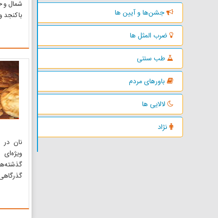
شمال و خ
جشن‌ها و آیین ها
با کنجد 
افرادی که
ضرب المثل ها
بسیار مفی
گروه غذ
طب سنتی
علت نامگ
است به ن
باورهای مردم
شمال ایران
لالایی ها
نژاد
نان در م
ویژه‌ای
گذشته‌های
گذرگاهی 
ان را می‌
از بوسه ب
تا مبادا 