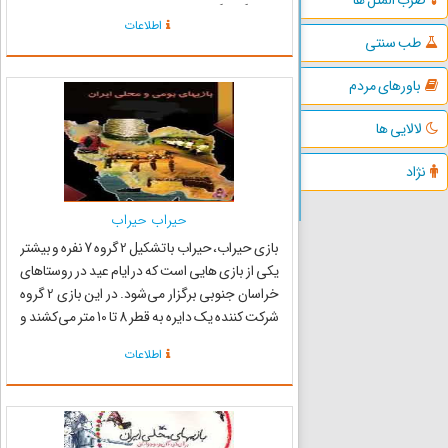
چه رنگ ؟ گروه اول اسبی را با مشخصات خاص نام
اطلاعات
می‌برد . گروه دوم در پاسخ می‌گوید بزن و برو چکار
طب سنتی
دا...
باورهای مردم
لالایی ها
نژاد
حیراب حیراب
بازی حیراب، حیراب با تشکیل 2 گروه 7 نفره و بیشتر
یکی از بازی هایی است که در ایام عید در روستا‌های
خراسان جنوبی برگزار می‌شود. در این بازی 2 گروه
شرکت کننده یک دایره به قطر 8 تا 10 متر می‌کشند و
یک نقطه یا محل را به عنوان محل پایان بازی به
اطلاعات
فاصله 30 تا 40 متری دایره مشخص می‌کنند. برای
ش...