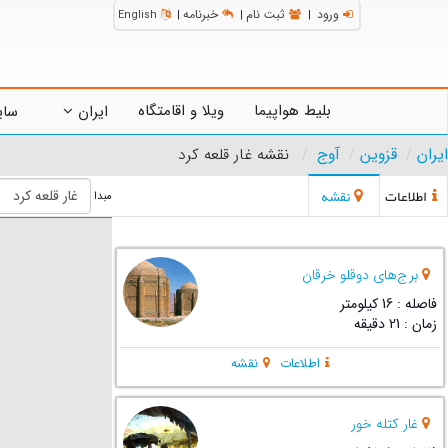
ورود
ثبت نام
خبرنامه
English
|
|
|
بلیط هواپیما
ویلا و اقامتگاه
ایران
سای
ایران
قزوین
آوج
نقشه غار قلعه کرد
اطلاعات
نقشه
مبدا
برج‌های دوقلو خرقان
فاصله : 16 کیلومتر
زمان : 21 دقیقه
اطلاعات
نقشه
غار کتله خور