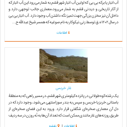
آب انبار یا برکه بی بی که اولین آب انبار شهر قشم به شمار می‌رود این آب انبار که
از آثار تاریخی و دیدنی قشم به شمار می‌رود،معماری جالب توجهی دارد و
داخل آن نیز مخزن بزرگی جهت تمیز نگه داشتن آب وجود دارد. آب انبار بی بی
در سال ۱۲۰۲ ه.ق توسط زنی نیکوکار به نام صوغیه که همسر شیخ عبدالله ح...
اطلاعات
غار خربس
یک رشته‌کوه طولانى در پانزده کیلومترى شهر قشم، در مسیر راهى که به منطقهٔ
باستانى خربز یا خربس و سپس به بندر سوزا منتهى مى‌شود، وجود دارد که در
دل آن معمارى صخره‌اى شگفتى قرار دارد. ورود به این فضاى صخره‌اى از
طریق روزنه‌هاى غار مانندى ممکن است که تعداد آن‌ها به نُه روزن در سه ردیف
مى‌ر...
اطلاعات
|
نقشه