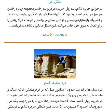
جنگل حرا
در حوالی جزیره قشم، بندرپل، جزیره هرمز و بندرخمیر مجموعه‌ای از درختان
سر سبز حرا به چشم می‌خورد که با آبراهه‌هایش با پرندگان زیبا و طبیعت بکر
وحشی اش از منابع توریستی و دیدنی استان می‌باشد . و هر ساله افراد زیادی را
برای تماشا به سوی خود جلب می‌کند . این جنگل‌ها یکی از نقاط دیدنی استا...
اطلاعات
|
نقشه
دره ستارها قشم
دره ستاره‌ها با قدمت حدود 2 میلیون سال،که بر اثر فرسایش خاک، سنگ و
ماسه ناشى از باد و باران و رگبارها به وجود آمده است، شاهکار کم نظیر طبیعت
در جزیره زیباى قشم است. قدمت دره ستاره‌ها مربوط به دوره زمین شناسى
سنوزوئیک (حدود 2 میلیون سال) است. ضلع شمالى جزیره قشم در نزدیکى