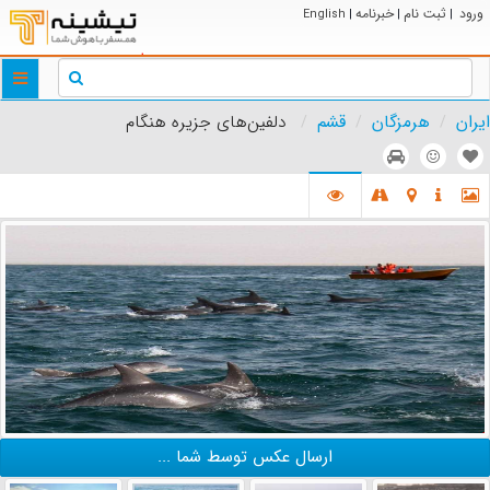
ورود
ثبت نام
خبرنامه
English
|
|
|
ggle
tion
ایران
هرمزگان
قشم
دلفین‌های جزیره هنگام
ارسال عکس توسط شما ...